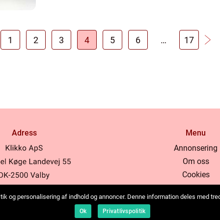
1
2
3
4
5
6
…
17
Adress
Menu
Annonsering
Om oss
Cookies
Kontakta oss
tistik og personalisering af indhold og annoncer. Denne information deles med tr
Sitemap
b:
www.klikko.dk
Ok
Privatlivspolitik