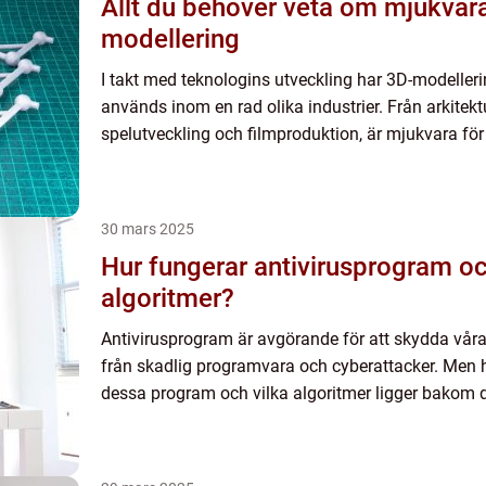
Allt du behöver veta om mjukvara
modellering
I takt med teknologins utveckling har 3D-modellerin
används inom en rad olika industrier. Från arkitektu
spelutveckling och filmproduktion, är mjukvara fö
30 mars 2025
Hur fungerar antivirusprogram o
algoritmer?
Antivirusprogram är avgörande för att skydda våra
från skadlig programvara och cyberattacker. Men h
dessa program och vilka algoritmer ligger bakom d