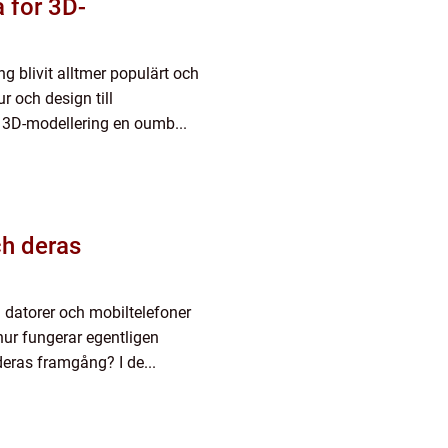
 för 3D-
g blivit alltmer populärt och
r och design till
r 3D-modellering en oumb...
ch deras
 datorer och mobiltelefoner
ur fungerar egentligen
eras framgång? I de...