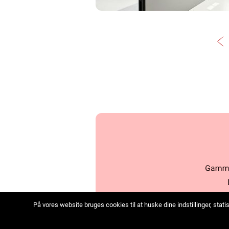
På vores website bruges cookies til at huske dine indstillinger, sta
we