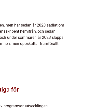
nden, men har sedan år 2020 sadlat om
rilansskribent hemifrån, och sedan
22, och under sommaren år 2023 släpps
 ämnen, men uppskattar framförallt
tiga för
 av programvaruutvecklingen.