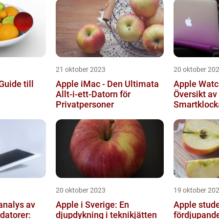
21 oktober 2023
20 oktober 20
uide till
Apple iMac - Den Ultimata
Apple Watc
Allt-i-ett-Datorn för
Översikt av
Privatpersoner
Smartklocka
20 oktober 2023
19 oktober 20
analys av
Apple i Sverige: En
Apple stude
datorer:
djupdykning i teknikjätten
fördjupande