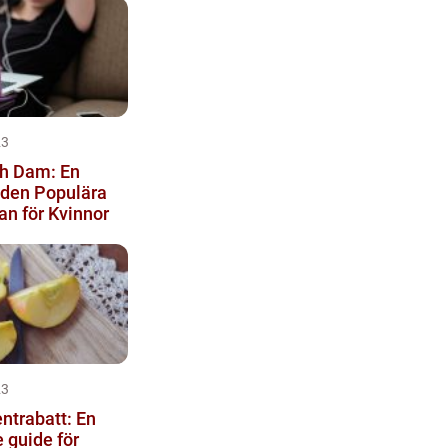
23
h Dam: En
 den Populära
n för Kvinnor
23
ntrabatt: En
 guide för