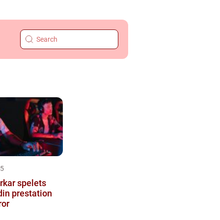
25
rkar spelets
din prestation
ror