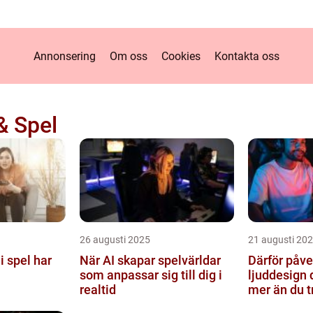
Annonsering
Om oss
Cookies
Kontakta oss
& Spel
26 augusti 2025
21 augusti 20
i spel har
När AI skapar spelvärldar
Därför påve
som anpassar sig till dig i
ljuddesign 
realtid
mer än du t