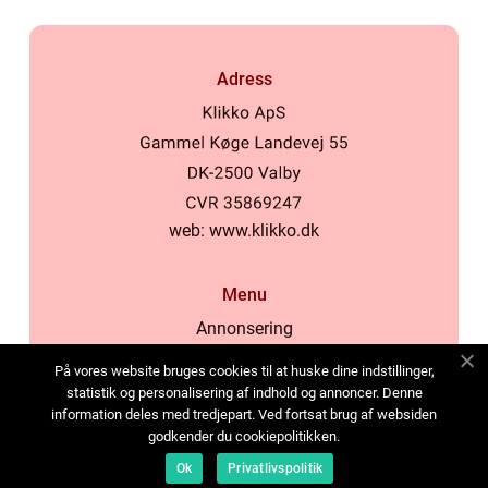
Adress
web:
www.klikko.dk
Menu
Annonsering
Om oss
På vores website bruges cookies til at huske dine indstillinger,
Cookies
statistik og personalisering af indhold og annoncer. Denne
information deles med tredjepart. Ved fortsat brug af websiden
Kontakta oss
godkender du cookiepolitikken.
Sitemap
Ok
Privatlivspolitik