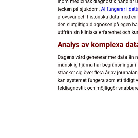
Inom medicinsk diagnostik handlar 
tecken på sjukdom.
AI fungerar i d
provsvar och historiska data med en h
den slutgiltiga diagnosen på egen han
utifrån sin kliniska erfarenhet och k
Analys av komplexa da
Dagens vård genererar mer data än någ
mänsklig hjärna har begränsningar i
sträcker sig över flera år av journala
kan systemet fungera som ett tidigt 
feldiagnostik och möjliggör snabbare