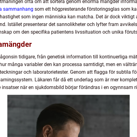
utmaningen ofta om att sortera genom enorma mängder informat
etta sammanhang
som ett högpresterande förstoringsglas som ka
astighet som ingen människa kan matcha. Det är dock viktigt att
d. Istället presenterar det sannolikheter och lyfter fram avvike
unskap om den specifika patientens livssituation och unika föruts
tamängder
onsin tidigare, från genetisk information till kontinuerliga mä
 hur många variabler den kan processa samtidigt, men en vältr
nteckningar och laboratorietester. Genom att flagga för subtila f
varningssystem. Läkaren får då ett underlag som är mer komplett,
 insatser när en sjukdomsbild börjar förändras i en ogynnsam ri