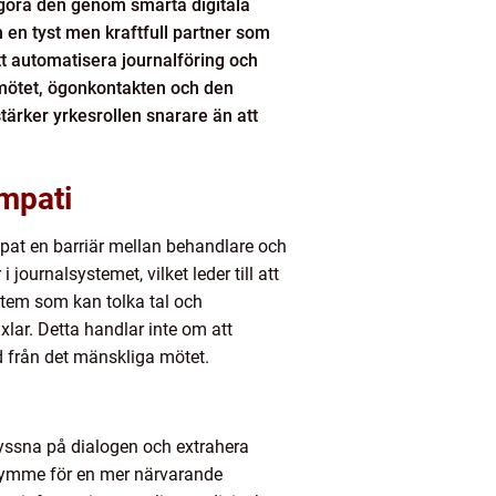
igöra den genom smarta digitala
m en tyst men kraftfull partner som
t automatisera journalföring och
a mötet, ögonkontakten och den
tärker yrkesrollen snarare än att
empati
pat en barriär mellan behandlare och
journalsystemet, vilket leder till att
stem som kan tolka tal och
lar. Detta handlar inte om att
d från det mänskliga mötet.
 lyssna på dialogen och extrahera
trymme för en mer närvarande