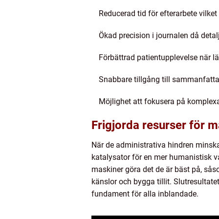
Reducerad tid för efterarbete vilke
Ökad precision i journalen då detal
Förbättrad patientupplevelse när l
Snabbare tillgång till sammanfatta
Möjlighet att fokusera på komplex
Frigjorda resurser för m
När de administrativa hindren minskar
katalysator för en mer humanistisk vå
maskiner göra det de är bäst på, såso
känslor och bygga tillit. Slutresulta
fundament för alla inblandade.