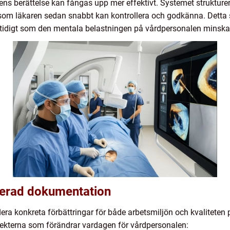
ns berättelse kan fångas upp mer effektivt. Systemet strukture
 som läkaren sedan snabbt kan kontrollera och godkänna. Detta s
mtidigt som den mentala belastningen på vårdpersonalen minska
serad dokumentation
era konkreta förbättringar för både arbetsmiljön och kvaliteten 
pekterna som förändrar vardagen för vårdpersonalen: