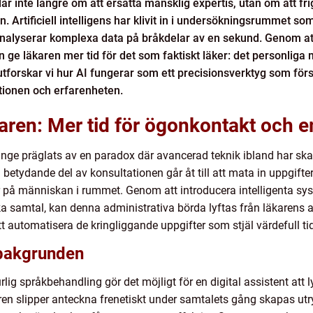
 inte längre om att ersätta mänsklig expertis, utan om att fr
. Artificiell intelligens har klivit in i undersökningsrummet so
analyserar komplexa data på bråkdelar av en sekund. Genom at
 ge läkaren mer tid för det som faktiskt läker: det personlig
utforskar vi hur AI fungerar som ett precisionsverktyg som förs
tionen och erfarenheten.
raren: Mer tid för ögonkontakt och 
änge präglats av en paradox där avancerad teknik ibland har ska
etydande del av konsultationen går åt till att mata in uppgifter i 
r på människan i rummet. Genom att introducera intelligenta sy
amtal, kan denna administrativa börda lyftas från läkarens ax
t automatisera de kringliggande uppgifter som stjäl värdefull ti
 bakgrunden
ig språkbehandling gör det möjligt för en digital assistent att
aren slipper anteckna frenetiskt under samtalets gång skapas u