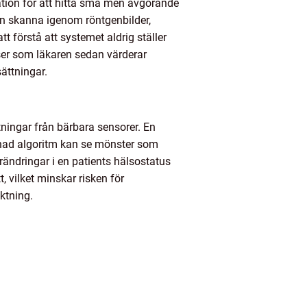
ion för att hitta små men avgörande
n skanna igenom röntgenbilder,
 förstå att systemet aldrig ställer
lser som läkaren sedan värderar
ättningar.
tningar från bärbara sensorer. En
änad algoritm kan se mönster som
örändringar i en patients hälsostatus
 vilket minskar risken för
ktning.