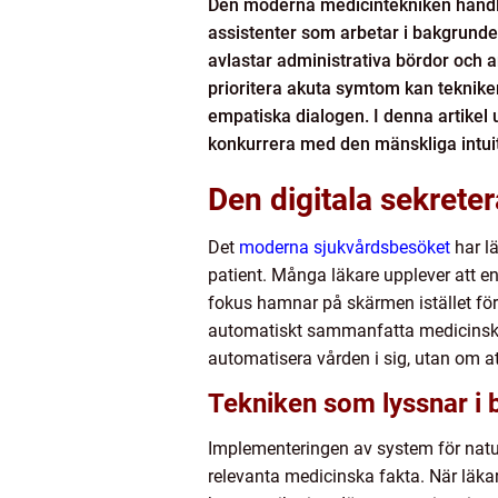
Den moderna medicintekniken handlar
assistenter som arbetar i bakgrunden
avlastar administrativa bördor och 
prioritera akuta symtom kan tekniken
empatiska dialogen. I denna artikel 
konkurrera med den mänskliga intui
Den digitala sekrete
Det
moderna sjukvårdsbesöket
har l
patient. Många läkare upplever att en b
fokus hamnar på skärmen istället fö
automatiskt sammanfatta medicinska s
automatisera vården i sig, utan om at
Tekniken som lyssnar i
Implementeringen av system för naturl
relevanta medicinska fakta. När läk