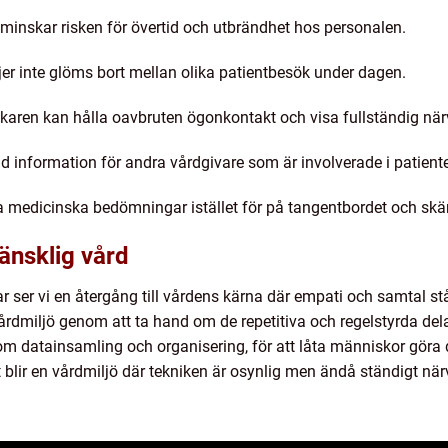
t minskar risken för övertid och utbrändhet hos personalen.
jer inte glöms bort mellan olika patientbesök under dagen.
äkaren kan hålla oavbruten ögonkontakt och visa fullständig när
d information för andra vårdgivare som är involverade i patient
a medicinska bedömningar istället för på tangentbordet och sk
änsklig vård
 ser vi en återgång till vårdens kärna där empati och samtal st
rdmiljö genom att ta hand om de repetitiva och regelstyrda dela
m datainsamling och organisering, för att låta människor göra det
tet blir en vårdmiljö där tekniken är osynlig men ändå ständigt n