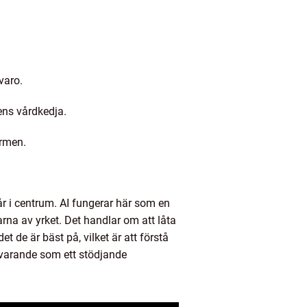
varo.
ens vårdkedja.
ärmen.
år i centrum. AI fungerar här som en
rna av yrket. Det handlar om att låta
 de är bäst på, vilket är att förstå
ärvarande som ett stödjande