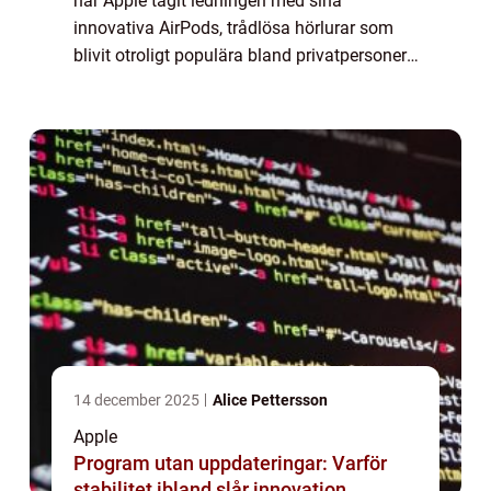
har Apple tagit ledningen med sina
innovativa AirPods, trådlösa hörlurar som
blivit otroligt populära bland privatpersoner.
Men dessa hörlurar kommer inte bara med
enastående ljudkvalitet och bekvämlighet
utan...
14 december 2025
Alice Pettersson
Apple
Program utan uppdateringar: Varför
stabilitet ibland slår innovation