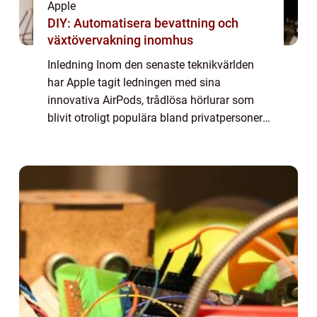
Apple
DIY: Automatisera bevattning och
växtövervakning inomhus
Inledning Inom den senaste teknikvärlden
har Apple tagit ledningen med sina
innovativa AirPods, trådlösa hörlurar som
blivit otroligt populära bland privatpersoner.
Men dessa hörlurar kommer inte bara med
enastående ljudkvalitet och bekvämlighet
utan...