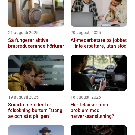
21 augusti 2025
20 augusti 2025
Så fungerar aktiva
AI‑medarbetare på jobbet
brusreducerande hörlurar
– inte ersättare, utan stöd
19 augusti 2025
18 augusti 2025
Smarta metoder för
Hur felsöker man
felsökning bortom ”stäng
problem med
av och sätt på igen”
nätverksanslutning?