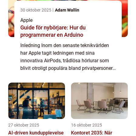
30 oktober 2025
Adam Wallin
Apple
Guide för nybörjare: Hur du
programmerar en Arduino
Inledning Inom den senaste teknikvärlden
har Apple tagit ledningen med sina
innovativa AirPods, trådlösa hörlurar som
blivit otroligt populära bland privatpersoner.
Men dessa hörlurar kommer inte bara med
enastående ljudkvalitet och bekvämlighet
utan...
27 oktober 2025
16 oktober 2025
AI-driven kundupplevelse
Kontoret 2035: När