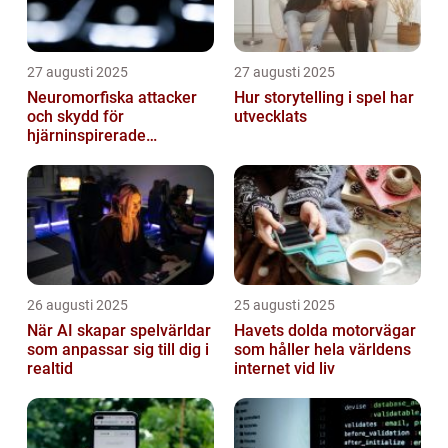
27 augusti 2025
27 augusti 2025
Neuromorfiska attacker
Hur storytelling i spel har
och skydd för
utvecklats
hjärninspirerade
datorsystem
26 augusti 2025
25 augusti 2025
När AI skapar spelvärldar
Havets dolda motorvägar
som anpassar sig till dig i
som håller hela världens
realtid
internet vid liv