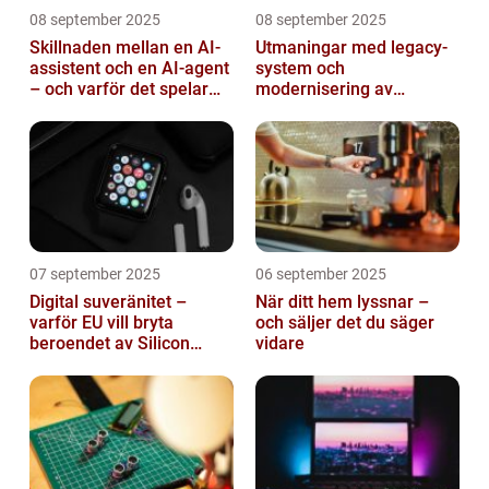
08 september 2025
08 september 2025
Skillnaden mellan en AI-
Utmaningar med legacy-
assistent och en AI-agent
system och
– och varför det spelar
modernisering av
roll
mjukvara
07 september 2025
06 september 2025
Digital suveränitet –
När ditt hem lyssnar –
varför EU vill bryta
och säljer det du säger
beroendet av Silicon
vidare
Valley