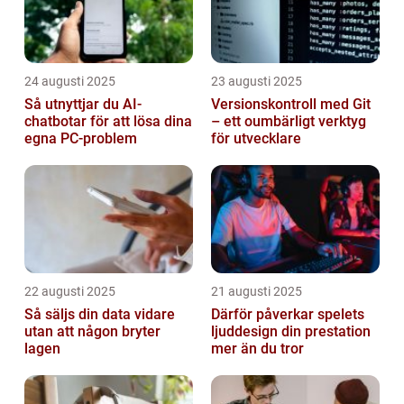
24 augusti 2025
23 augusti 2025
Så utnyttjar du AI-
Versionskontroll med Git
chatbotar för att lösa dina
– ett oumbärligt verktyg
egna PC-problem
för utvecklare
22 augusti 2025
21 augusti 2025
Så säljs din data vidare
Därför påverkar spelets
utan att någon bryter
ljuddesign din prestation
lagen
mer än du tror