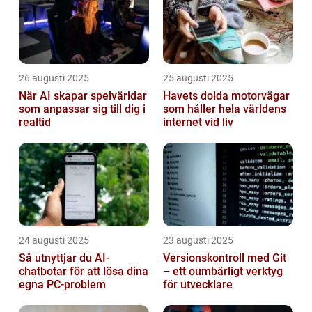
26 augusti 2025
25 augusti 2025
När AI skapar spelvärldar
Havets dolda motorvägar
som anpassar sig till dig i
som håller hela världens
realtid
internet vid liv
24 augusti 2025
23 augusti 2025
Så utnyttjar du AI-
Versionskontroll med Git
chatbotar för att lösa dina
– ett oumbärligt verktyg
egna PC-problem
för utvecklare