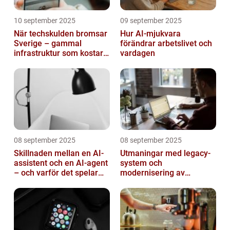
10 september 2025
09 september 2025
När techskulden bromsar
Hur AI-mjukvara
Sverige – gammal
förändrar arbetslivet och
infrastruktur som kostar
vardagen
miljarder
08 september 2025
08 september 2025
Skillnaden mellan en AI-
Utmaningar med legacy-
assistent och en AI-agent
system och
– och varför det spelar
modernisering av
roll
mjukvara