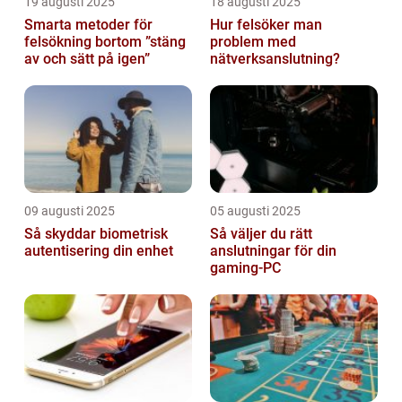
19 augusti 2025
18 augusti 2025
Smarta metoder för
Hur felsöker man
felsökning bortom ”stäng
problem med
av och sätt på igen”
nätverksanslutning?
09 augusti 2025
05 augusti 2025
Så skyddar biometrisk
Så väljer du rätt
autentisering din enhet
anslutningar för din
gaming-PC