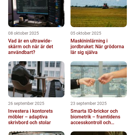
08 oktober 2025
05 oktober 2025
Vad är en ultrawide-
Maskininlärning i
skärm och när är det
jordbruket: När grödorna
användbart?
lär sig själva
26 september 2025
23 september 2025
Investera i kontorets
Smarta ID-brickor och
möbler – adaptiva
biometrik – framtidens
skrivbord och stolar
accesskontroll och
tidrapportering