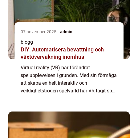
07 november 2025
admin
blogg
DIY: Automatisera bevattning och
växtövervakning inomhus
Virtual reality (VR) har förändrat
spelupplevelsen i grunden. Med sin förmåga
att skapa en helt interaktiv och
verklighetstrogen spelvärld har VR tagit spel
till en helt ny nivå. Från att få utforska
fantas...