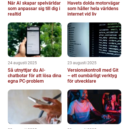
När AI skapar spelvärldar
Havets dolda motorvägar
som anpassar sig till dig i
som håller hela världens
realtid
internet vid liv
24 augusti 2025
23 augusti 2025
Så utnyttjar du AI-
Versionskontroll med Git
chatbotar för att lösa dina
– ett oumbärligt verktyg
egna PC-problem
för utvecklare