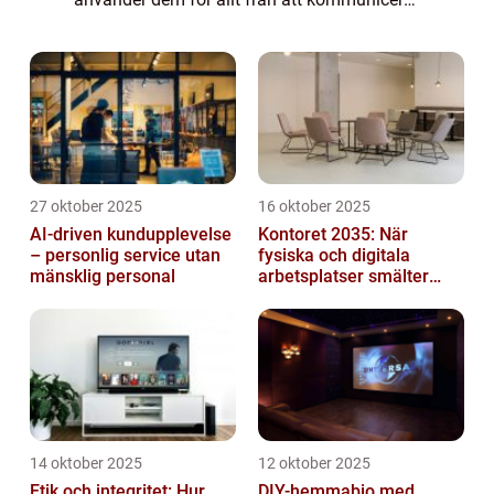
med vänner till att organisera våra liv och
roa oss. Men ibland stöter vi på en...
27 oktober 2025
16 oktober 2025
AI-driven kundupplevelse
Kontoret 2035: När
– personlig service utan
fysiska och digitala
mänsklig personal
arbetsplatser smälter
samman
14 oktober 2025
12 oktober 2025
Etik och integritet: Hur
DIY-hemmabio med