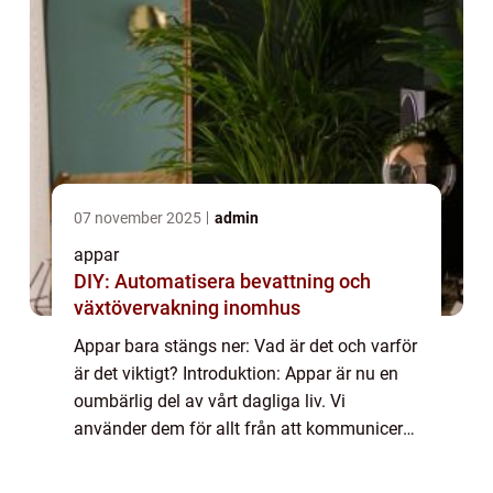
07 november 2025
admin
appar
DIY: Automatisera bevattning och
växtövervakning inomhus
Appar bara stängs ner: Vad är det och varför
är det viktigt? Introduktion: Appar är nu en
oumbärlig del av vårt dagliga liv. Vi
använder dem för allt från att kommunicera
med vänner till att organisera våra liv och
roa oss. Men ibland stöter vi på en...