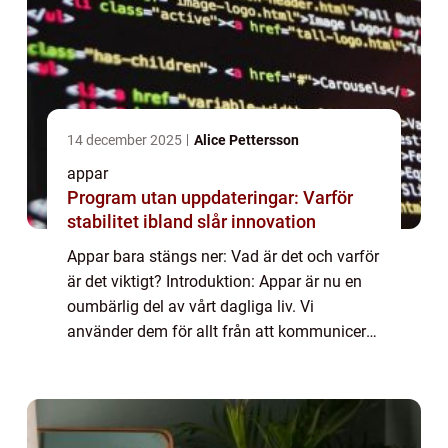
14 december 2025
Alice Pettersson
appar
Program utan uppdateringar: Varför
stabilitet ibland slår innovation
Appar bara stängs ner: Vad är det och varför
är det viktigt? Introduktion: Appar är nu en
oumbärlig del av vårt dagliga liv. Vi
använder dem för allt från att kommunicera
med vänner till att organisera våra liv och
roa oss. Men ibland stöter vi på en...