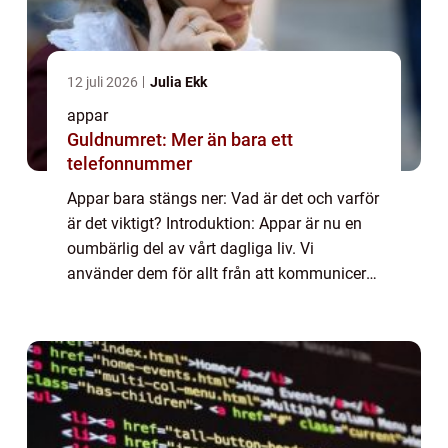
12 juli 2026
Julia Ekk
appar
Guldnumret: Mer än bara ett
telefonnummer
Appar bara stängs ner: Vad är det och varför
är det viktigt? Introduktion: Appar är nu en
oumbärlig del av vårt dagliga liv. Vi
använder dem för allt från att kommunicera
med vänner till att organisera våra liv och
roa oss. Men ibland stöter vi på en...