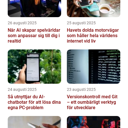
26 augusti 2025
25 augusti 2025
När AI skapar spelvärldar
Havets dolda motorvägar
som anpassar sig till dig i
som håller hela världens
realtid
internet vid liv
24 augusti 2025
23 augusti 2025
Så utnyttjar du AI-
Versionskontroll med Git
chatbotar för att lösa dina
– ett oumbärligt verktyg
egna PC-problem
för utvecklare