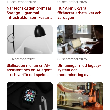
10 september 2025
09 september 2025
När techskulden bromsar
Hur AI-mjukvara
Sverige – gammal
förändrar arbetslivet och
infrastruktur som kostar
vardagen
miljarder
08 september 2025
08 september 2025
Skillnaden mellan en AI-
Utmaningar med legacy-
assistent och en AI-agent
system och
– och varför det spelar
modernisering av
roll
mjukvara