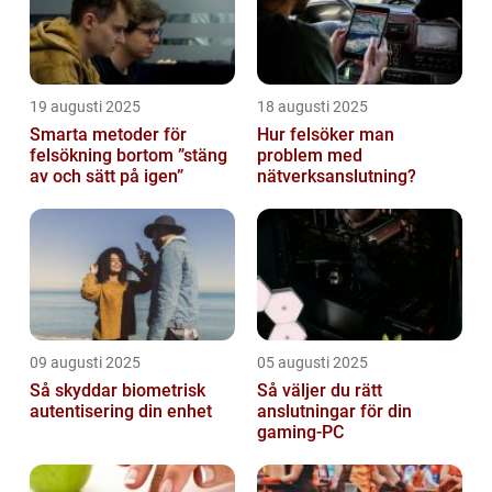
19 augusti 2025
18 augusti 2025
Smarta metoder för
Hur felsöker man
felsökning bortom ”stäng
problem med
av och sätt på igen”
nätverksanslutning?
09 augusti 2025
05 augusti 2025
Så skyddar biometrisk
Så väljer du rätt
autentisering din enhet
anslutningar för din
gaming-PC