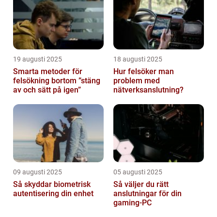
19 augusti 2025
18 augusti 2025
Smarta metoder för
Hur felsöker man
felsökning bortom ”stäng
problem med
av och sätt på igen”
nätverksanslutning?
09 augusti 2025
05 augusti 2025
Så skyddar biometrisk
Så väljer du rätt
autentisering din enhet
anslutningar för din
gaming-PC