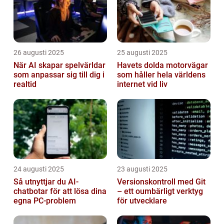
26 augusti 2025
25 augusti 2025
När AI skapar spelvärldar
Havets dolda motorvägar
som anpassar sig till dig i
som håller hela världens
realtid
internet vid liv
24 augusti 2025
23 augusti 2025
Så utnyttjar du AI-
Versionskontroll med Git
chatbotar för att lösa dina
– ett oumbärligt verktyg
egna PC-problem
för utvecklare