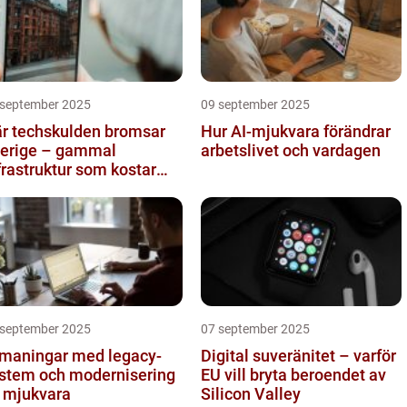
 september 2025
09 september 2025
r techskulden bromsar
Hur AI-mjukvara förändrar
erige – gammal
arbetslivet och vardagen
frastruktur som kostar
ljarder
 september 2025
07 september 2025
maningar med legacy-
Digital suveränitet – varför
stem och modernisering
EU vill bryta beroendet av
 mjukvara
Silicon Valley