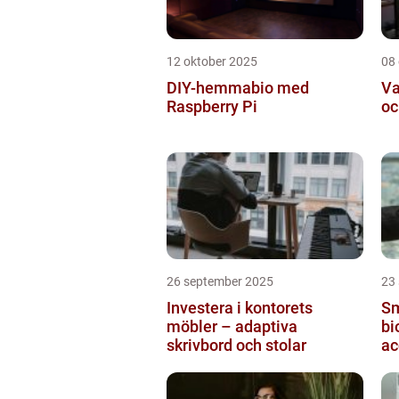
12 oktober 2025
08
DIY-hemmabio med
Va
Raspberry Pi
oc
26 september 2025
23
Investera i kontorets
Sm
möbler – adaptiva
bi
skrivbord och stolar
ac
ti