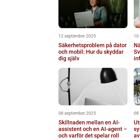
12 september 2025
10
Säkerhetsproblem på dator
Nä
och mobil: Hur du skyddar
Sv
dig själv
in
mi
08 september 2025
08
Skillnaden mellan en AI-
Ut
assistent och en AI-agent –
sy
och varför det spelar roll
av