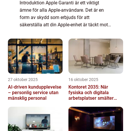
Introduktion Apple Garanti är ett viktigt
ämne för alla Apple-användare. Det är en
form av skydd som erbjuds för att
säkerställa att din Apple-enhet är täckt mot
eventuella tillverkningsfel eller skador. I
denna artikel kommer vi att ge en översiktli...
27 oktober 2025
16 oktober 2025
AI-driven kundupplevelse
Kontoret 2035: När
– personlig service utan
fysiska och digitala
mänsklig personal
arbetsplatser smälter
samman