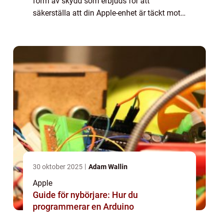
form av skydd som erbjuds för att
säkerställa att din Apple-enhet är täckt mot
eventuella tillverkningsfel eller skador. I
denna artikel kommer vi att ge en översiktli...
30 oktober 2025
Adam Wallin
Apple
Guide för nybörjare: Hur du
programmerar en Arduino