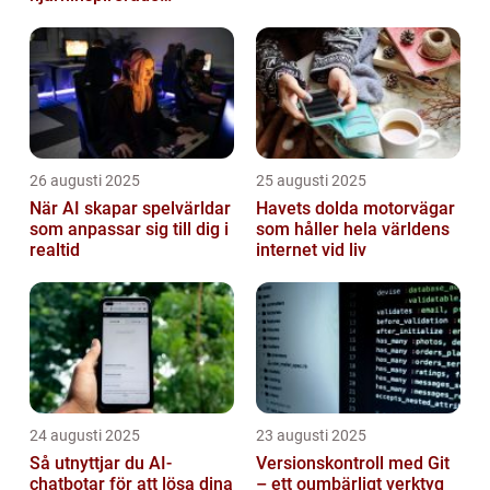
datorsystem
26 augusti 2025
25 augusti 2025
När AI skapar spelvärldar
Havets dolda motorvägar
som anpassar sig till dig i
som håller hela världens
realtid
internet vid liv
24 augusti 2025
23 augusti 2025
Så utnyttjar du AI-
Versionskontroll med Git
chatbotar för att lösa dina
– ett oumbärligt verktyg