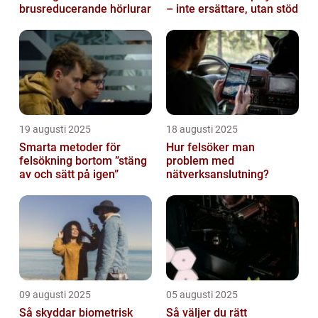
brusreducerande hörlurar
– inte ersättare, utan stöd
19 augusti 2025
18 augusti 2025
Smarta metoder för
Hur felsöker man
felsökning bortom ”stäng
problem med
av och sätt på igen”
nätverksanslutning?
09 augusti 2025
05 augusti 2025
Så skyddar biometrisk
Så väljer du rätt