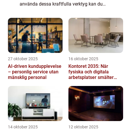
använda dessa kraftfulla verktyg kan du
klippa och redigera videor, lägga till effekter
och öve...
27 oktober 2025
16 oktober 2025
AI-driven kundupplevelse
Kontoret 2035: När
– personlig service utan
fysiska och digitala
mänsklig personal
arbetsplatser smälter
samman
14 oktober 2025
12 oktober 2025