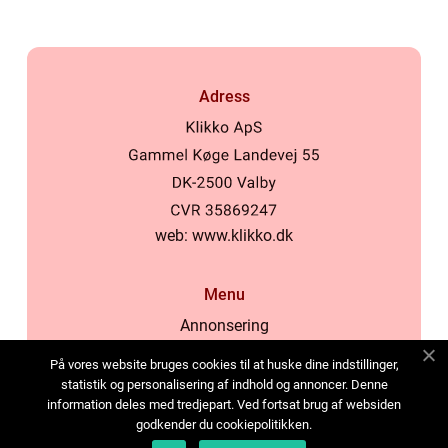
Adress
web:
www.klikko.dk
Menu
Annonsering
Om oss
På vores website bruges cookies til at huske dine indstillinger,
Cookies
statistik og personalisering af indhold og annoncer. Denne
information deles med tredjepart. Ved fortsat brug af websiden
Kontakta oss
godkender du cookiepolitikken.
Sitemap