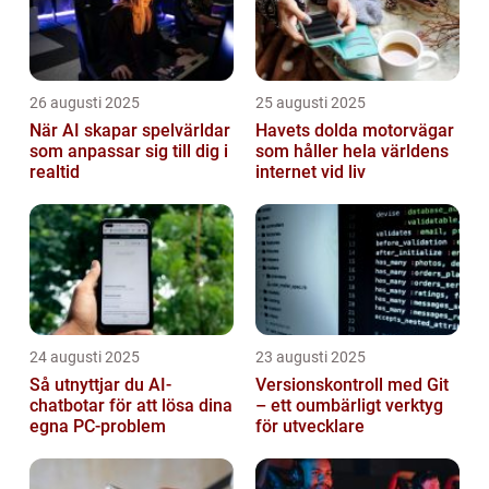
26 augusti 2025
25 augusti 2025
När AI skapar spelvärldar
Havets dolda motorvägar
som anpassar sig till dig i
som håller hela världens
realtid
internet vid liv
24 augusti 2025
23 augusti 2025
Så utnyttjar du AI-
Versionskontroll med Git
chatbotar för att lösa dina
– ett oumbärligt verktyg
egna PC-problem
för utvecklare