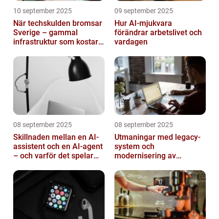
10 september 2025
09 september 2025
När techskulden bromsar
Hur AI-mjukvara
Sverige – gammal
förändrar arbetslivet och
infrastruktur som kostar
vardagen
miljarder
08 september 2025
08 september 2025
Skillnaden mellan en AI-
Utmaningar med legacy-
assistent och en AI-agent
system och
– och varför det spelar
modernisering av
roll
mjukvara