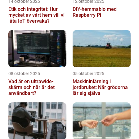
14 oktober 2025
12 oktober 2025
Etik och integritet: Hur
DIY-hemmabio med
mycket av vårt hem vill vi
Raspberry Pi
låta IoT övervaka?
08 oktober 2025
05 oktober 2025
Vad är en ultrawide-
Maskininlärning i
skärm och när är det
jordbruket: När grödorna
användbart?
lär sig själva