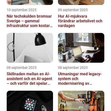
10 september 2025
09 september 2025
När techskulden bromsar
Hur AI-mjukvara
Sverige – gammal
förändrar arbetslivet och
infrastruktur som kostar
vardagen
miljarder
08 september 2025
08 september 2025
Skillnaden mellan en AI-
Utmaningar med legacy-
assistent och en AI-agent
system och
– och varför det spelar
modernisering av
roll
mjukvara