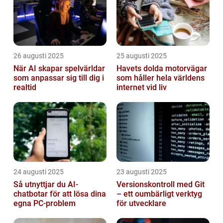
26 augusti 2025
25 augusti 2025
När AI skapar spelvärldar
Havets dolda motorvägar
som anpassar sig till dig i
som håller hela världens
realtid
internet vid liv
24 augusti 2025
23 augusti 2025
Så utnyttjar du AI-
Versionskontroll med Git
chatbotar för att lösa dina
– ett oumbärligt verktyg
egna PC-problem
för utvecklare