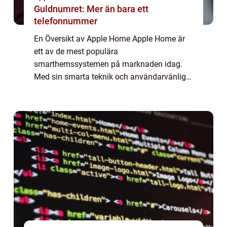
Guldnumret: Mer än bara ett
telefonnummer
En Översikt av Apple Home Apple Home är
ett av de mest populära
smarthemssystemen på marknaden idag.
Med sin smarta teknik och användarvänliga
gränssnitt har det blivit en viktig del av
mångas vardag. I denna artikel kommer vi
att ge en grundlig över...