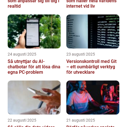
som anpassar sig till dig i
som håller hela världens
realtid
internet vid liv
24 augusti 2025
23 augusti 2025
Så utnyttjar du AI-
Versionskontroll med Git
chatbotar för att lösa dina
– ett oumbärligt verktyg
egna PC-problem
för utvecklare
22 augusti 2025
21 augusti 2025