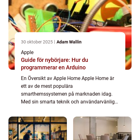
30 oktober 2025
Adam Wallin
Apple
Guide för nybörjare: Hur du
programmerar en Arduino
En Översikt av Apple Home Apple Home är
ett av de mest populära
smarthemssystemen på marknaden idag.
Med sin smarta teknik och användarvänliga
gränssnitt har det blivit en viktig del av
mångas vardag. I denna artikel kommer vi
att ge en grundlig över...