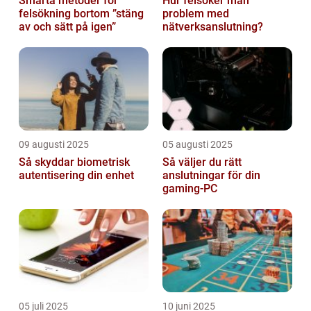
Smarta metoder för
Hur felsöker man
felsökning bortom ”stäng
problem med
av och sätt på igen”
nätverksanslutning?
09 augusti 2025
05 augusti 2025
Så skyddar biometrisk
Så väljer du rätt
autentisering din enhet
anslutningar för din
gaming-PC
05 juli 2025
10 juni 2025