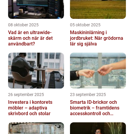
08 oktober 2025
05 oktober 2025
Vad är en ultrawide-
Maskininlärning i
skärm och när är det
jordbruket: När grödorna
användbart?
lär sig själva
26 september 2025
23 september 2025
Investera i kontorets
Smarta ID-brickor och
möbler – adaptiva
biometrik – framtidens
skrivbord och stolar
accesskontroll och
tidrapportering