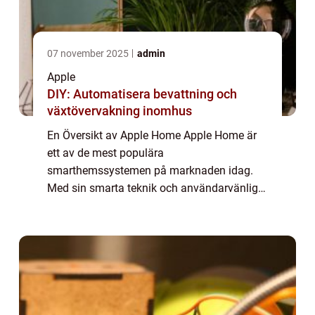
07 november 2025
admin
Apple
DIY: Automatisera bevattning och
växtövervakning inomhus
En Översikt av Apple Home Apple Home är
ett av de mest populära
smarthemssystemen på marknaden idag.
Med sin smarta teknik och användarvänliga
gränssnitt har det blivit en viktig del av
mångas vardag. I denna artikel kommer vi
att ge en grundlig över...