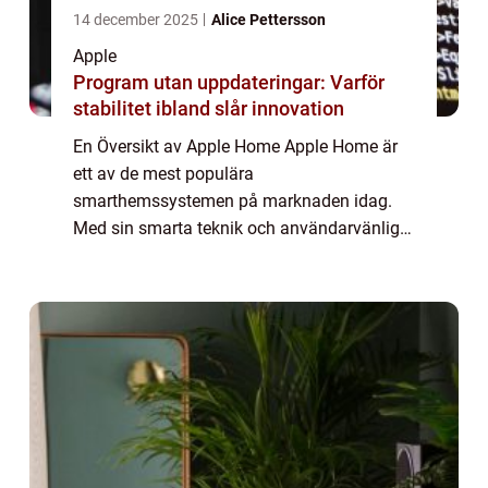
14 december 2025
Alice Pettersson
Apple
Program utan uppdateringar: Varför
stabilitet ibland slår innovation
En Översikt av Apple Home Apple Home är
ett av de mest populära
smarthemssystemen på marknaden idag.
Med sin smarta teknik och användarvänliga
gränssnitt har det blivit en viktig del av
mångas vardag. I denna artikel kommer vi
att ge en grundlig över...