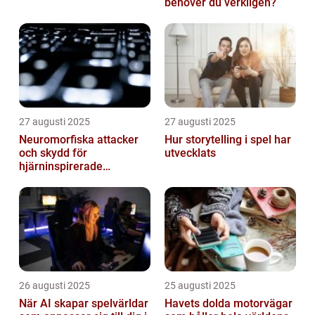
behöver du verkligen?
27 augusti 2025
27 augusti 2025
Neuromorfiska attacker
Hur storytelling i spel har
och skydd för
utvecklats
hjärninspirerade
datorsystem
26 augusti 2025
25 augusti 2025
När AI skapar spelvärldar
Havets dolda motorvägar