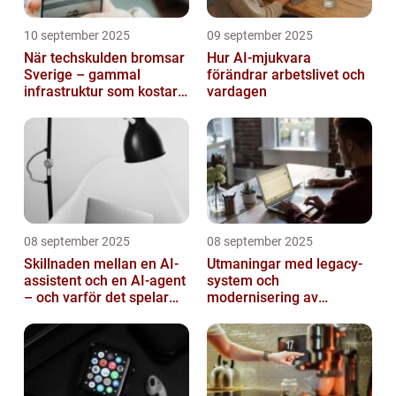
10 september 2025
09 september 2025
När techskulden bromsar
Hur AI-mjukvara
Sverige – gammal
förändrar arbetslivet och
infrastruktur som kostar
vardagen
miljarder
08 september 2025
08 september 2025
Skillnaden mellan en AI-
Utmaningar med legacy-
assistent och en AI-agent
system och
– och varför det spelar
modernisering av
roll
mjukvara