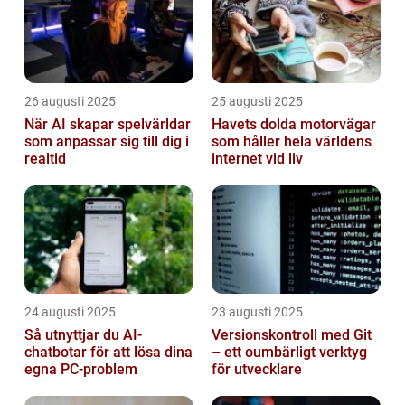
26 augusti 2025
25 augusti 2025
När AI skapar spelvärldar
Havets dolda motorvägar
som anpassar sig till dig i
som håller hela världens
realtid
internet vid liv
24 augusti 2025
23 augusti 2025
Så utnyttjar du AI-
Versionskontroll med Git
chatbotar för att lösa dina
– ett oumbärligt verktyg
egna PC-problem
för utvecklare