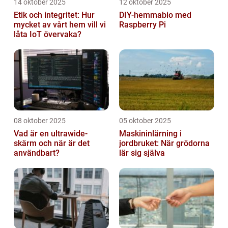
14 oktober 2025
12 oktober 2025
Etik och integritet: Hur
DIY-hemmabio med
mycket av vårt hem vill vi
Raspberry Pi
låta IoT övervaka?
08 oktober 2025
05 oktober 2025
Vad är en ultrawide-
Maskininlärning i
skärm och när är det
jordbruket: När grödorna
användbart?
lär sig själva