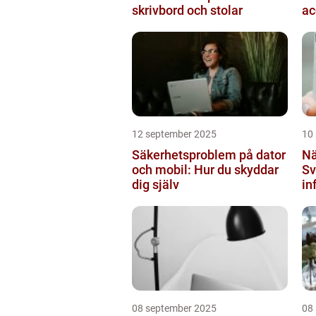
skrivbord och stolar
ac
ti
12 september 2025
10
Säkerhetsproblem på dator
Nä
och mobil: Hur du skyddar
Sv
dig själv
in
mi
08 september 2025
08