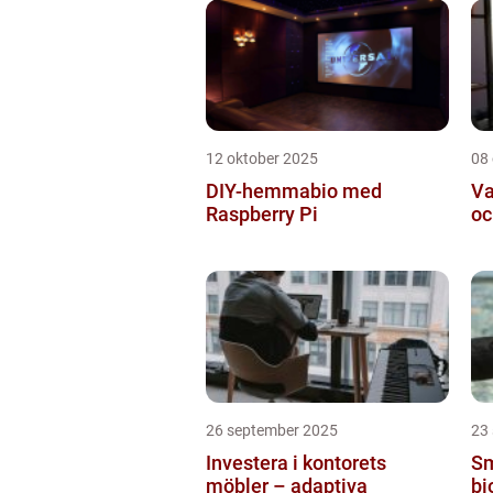
12 oktober 2025
08
DIY-hemmabio med
Va
Raspberry Pi
oc
26 september 2025
23
Investera i kontorets
Sm
möbler – adaptiva
bi