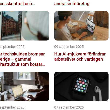
cesskontroll och
andra småföretag
drapportering
 september 2025
09 september 2025
r techskulden bromsar
Hur AI-mjukvara förändrar
erige – gammal
arbetslivet och vardagen
frastruktur som kostar
ljarder
 september 2025
07 september 2025