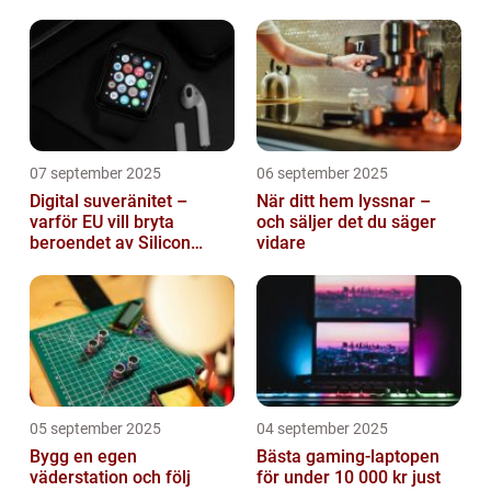
roll
mjukvara
07 september 2025
06 september 2025
Digital suveränitet –
När ditt hem lyssnar –
varför EU vill bryta
och säljer det du säger
beroendet av Silicon
vidare
Valley
05 september 2025
04 september 2025
Bygg en egen
Bästa gaming-laptopen
väderstation och följ
för under 10 000 kr just