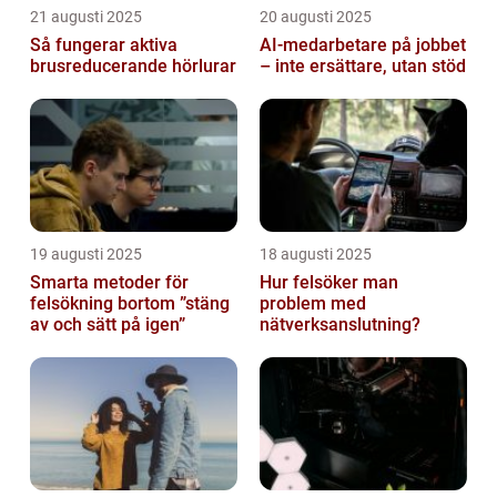
21 augusti 2025
20 augusti 2025
Så fungerar aktiva
AI‑medarbetare på jobbet
brusreducerande hörlurar
– inte ersättare, utan stöd
19 augusti 2025
18 augusti 2025
Smarta metoder för
Hur felsöker man
felsökning bortom ”stäng
problem med
av och sätt på igen”
nätverksanslutning?