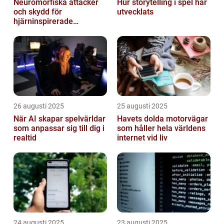
Neuromorfiska attacker
Hur storytelling i spel har
och skydd för
utvecklats
hjärninspirerade
datorsystem
26 augusti 2025
25 augusti 2025
När AI skapar spelvärldar
Havets dolda motorvägar
som anpassar sig till dig i
som håller hela världens
realtid
internet vid liv
24 augusti 2025
23 augusti 2025