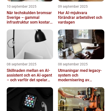
10 september 2025
09 september 2025
När techskulden bromsar
Hur AI-mjukvara
Sverige – gammal
förändrar arbetslivet och
infrastruktur som kostar
vardagen
miljarder
08 september 2025
08 september 2025
Skillnaden mellan en AI-
Utmaningar med legacy-
assistent och en AI-agent
system och
– och varför det spelar
modernisering av
roll
mjukvara