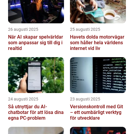
26 augusti 2025
25 augusti 2025
När AI skapar spelvärldar
Havets dolda motorvägar
som anpassar sig till dig i
som håller hela världens
realtid
internet vid liv
24 augusti 2025
23 augusti 2025
Så utnyttjar du AI-
Versionskontroll med Git
chatbotar för att lösa dina
– ett oumbärligt verktyg
egna PC-problem
för utvecklare