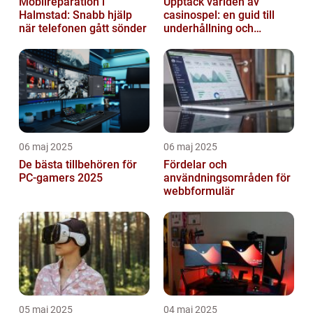
Mobilreparation i
Upptäck världen av
Halmstad: Snabb hjälp
casinospel: en guid till
när telefonen gått sönder
underhållning och
spännande möjligheter
06 maj 2025
06 maj 2025
De bästa tillbehören för
Fördelar och
PC-gamers 2025
användningsområden för
webbformulär
05 maj 2025
04 maj 2025