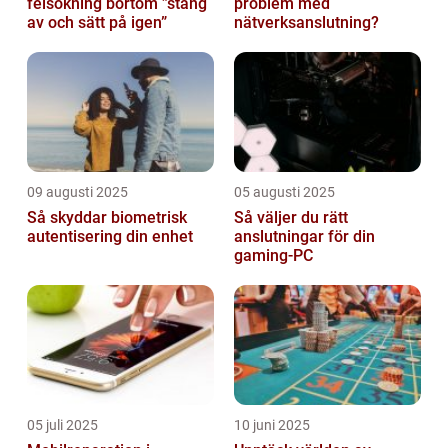
felsökning bortom ”stäng
problem med
av och sätt på igen”
nätverksanslutning?
09 augusti 2025
05 augusti 2025
Så skyddar biometrisk
Så väljer du rätt
autentisering din enhet
anslutningar för din
gaming-PC
05 juli 2025
10 juni 2025