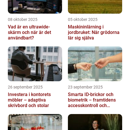
08 oktober 2025
05 oktober 2025
Vad är en ultrawide-
Maskininlärning i
skärm och när är det
jordbruket: När grödorna
användbart?
lär sig själva
26 september 2025
23 september 2025
Investera i kontorets
Smarta ID-brickor och
möbler – adaptiva
biometrik – framtidens
skrivbord och stolar
accesskontroll och
tidrapportering