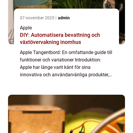
07 november 2025
admin
Apple
DIY: Automatisera bevattning och
växtövervakning inomhus
Apple Tangentbord: En omfattande guide till
funktioner och variationer Introduktion:
Apple har länge varit känt för sina
innovativa och användarvänliga produkter,
och deras tangentbord är inget undantag. I
denna artikel kommer vi att ge en grundlig
ö...