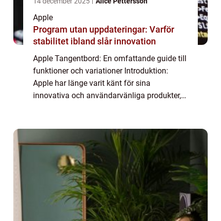
14 december 2025
Alice Pettersson
Apple
Program utan uppdateringar: Varför
stabilitet ibland slår innovation
Apple Tangentbord: En omfattande guide till
funktioner och variationer Introduktion:
Apple har länge varit känt för sina
innovativa och användarvänliga produkter,
och deras tangentbord är inget undantag. I
denna artikel kommer vi att ge en grundlig
ö...