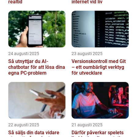
realtid
internet vid liv
24 augusti 2025
23 augusti 2025
Så utnyttjar du AI-
Versionskontroll med Git
chatbotar för att lösa dina
– ett oumbärligt verktyg
egna PC-problem
för utvecklare
22 augusti 2025
21 augusti 2025
Så säljs din data vidare
Därför påverkar spelets