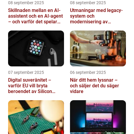
08 september 2025
08 september 2025
Skillnaden mellan en AI-
Utmaningar med legacy-
assistent och en AI-agent
system och
– och varför det spelar
modernisering av
roll
mjukvara
07 september 2025
06 september 2025
Digital suveränitet –
När ditt hem lyssnar –
varför EU vill bryta
och säljer det du säger
beroendet av Silicon
vidare
Valley