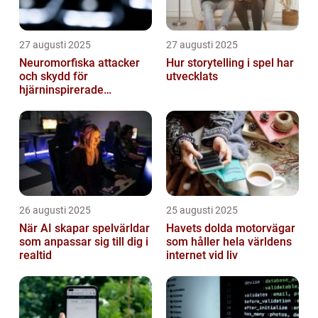
27 augusti 2025
27 augusti 2025
Neuromorfiska attacker
Hur storytelling i spel har
och skydd för
utvecklats
hjärninspirerade
datorsystem
26 augusti 2025
25 augusti 2025
När AI skapar spelvärldar
Havets dolda motorvägar
som anpassar sig till dig i
som håller hela världens
realtid
internet vid liv