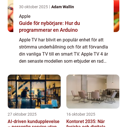
30 oktober 2025
Adam Wallin
Apple
Guide för nybörjare: Hur du
programmerar en Arduino
Apple TV har blivit en populär enhet för att
strömma underhållning och för att förvandla
din vanliga TV till en smart TV. Apple TV 4 är
den senaste modellen som erbjuder en rad
nya funktioner och förbättringar jämfört
med sina tidigare versioner. I d...
27 oktober 2025
16 oktober 2025
AI-driven kundupplevelse
Kontoret 2035: När
– personlig service utan
fysiska och digitala