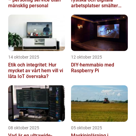
mänsklig personal
arbetsplatser smälter
samman
14 oktober 2025
12 oktober 2025
Etik och integritet: Hur
DIY-hemmabio med
mycket av vårt hem vill vi
Raspberry Pi
låta IoT övervaka?
08 oktober 2025
05 oktober 2025
Vad är en ultrawide-
Maskininlärning i