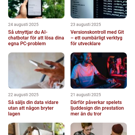
24 augusti 2025
23 augusti 2025
Så utnyttjar du AI-
Versionskontroll med Git
chatbotar för att lösa dina
– ett oumbärligt verktyg
egna PC-problem
för utvecklare
22 augusti 2025
21 augusti 2025
Så säljs din data vidare
Därför påverkar spelets
utan att någon bryter
ljuddesign din prestation
lagen
mer än du tror