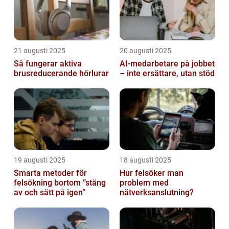
21 augusti 2025
20 augusti 2025
Så fungerar aktiva
AI‑medarbetare på jobbet
brusreducerande hörlurar
– inte ersättare, utan stöd
19 augusti 2025
18 augusti 2025
Smarta metoder för
Hur felsöker man
felsökning bortom ”stäng
problem med
av och sätt på igen”
nätverksanslutning?