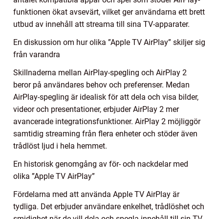
funktionen ökat avsevärt, vilket ger användarna ett brett
utbud av innehåll att streama till sina TV-apparater.
En diskussion om hur olika ”Apple TV AirPlay” skiljer sig
från varandra
Skillnaderna mellan AirPlay-spegling och AirPlay 2
beror på användares behov och preferenser. Medan
AirPlay-spegling är idealisk för att dela och visa bilder,
videor och presentationer, erbjuder AirPlay 2 mer
avancerade integrationsfunktioner. AirPlay 2 möjliggör
samtidig streaming från flera enheter och stöder även
trådlöst ljud i hela hemmet.
En historisk genomgång av för- och nackdelar med
olika ”Apple TV AirPlay”
Fördelarna med att använda Apple TV AirPlay är
tydliga. Det erbjuder användare enkelhet, trådlöshet och
smidighet när de vill dela och spegla innehåll till sin TV.