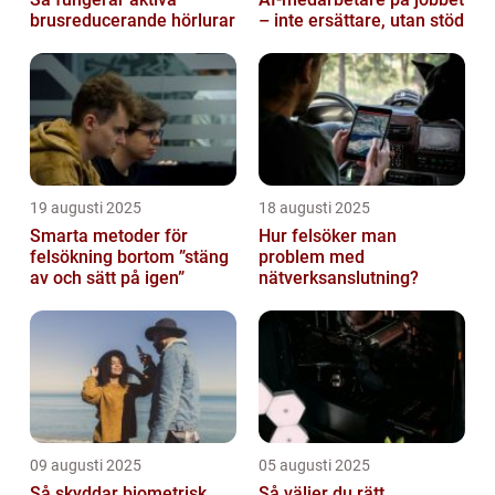
brusreducerande hörlurar
– inte ersättare, utan stöd
19 augusti 2025
18 augusti 2025
Smarta metoder för
Hur felsöker man
felsökning bortom ”stäng
problem med
av och sätt på igen”
nätverksanslutning?
09 augusti 2025
05 augusti 2025
Så skyddar biometrisk
Så väljer du rätt