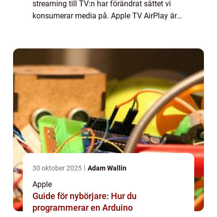
streaming till TV:n har förändrat sättet vi
konsumerar media på. Apple TV AirPlay är
en av de mest populära plattformarna för att
dela och spegla inn...
30 oktober 2025
Adam Wallin
Apple
Guide för nybörjare: Hur du
programmerar en Arduino