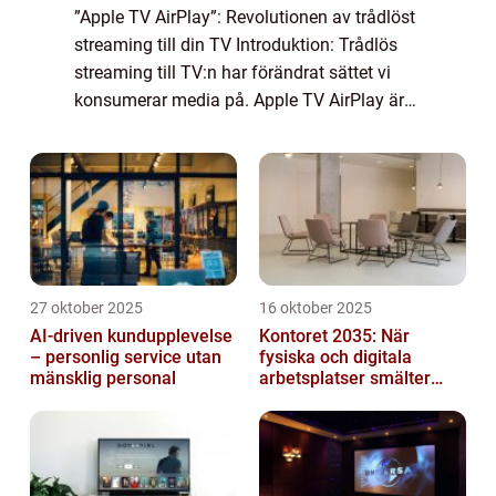
”Apple TV AirPlay”: Revolutionen av trådlöst
streaming till din TV Introduktion: Trådlös
streaming till TV:n har förändrat sättet vi
konsumerar media på. Apple TV AirPlay är
en av de mest populära plattformarna för att
dela och spegla inn...
27 oktober 2025
16 oktober 2025
AI-driven kundupplevelse
Kontoret 2035: När
– personlig service utan
fysiska och digitala
mänsklig personal
arbetsplatser smälter
samman