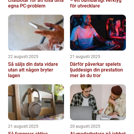
chatbotar för att lösa dina
– ett oumbärligt verktyg
egna PC-problem
för utvecklare
22 augusti 2025
21 augusti 2025
Så säljs din data vidare
Därför påverkar spelets
utan att någon bryter
ljuddesign din prestation
lagen
mer än du tror
21 augusti 2025
20 augusti 2025
Så fungerar aktiva
AI‑medarbetare på jobbet