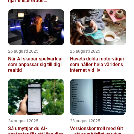
hjärninspirerade
datorsystem
26 augusti 2025
25 augusti 2025
När AI skapar spelvärldar
Havets dolda motorvägar
som anpassar sig till dig i
som håller hela världens
realtid
internet vid liv
24 augusti 2025
23 augusti 2025
Så utnyttjar du AI-
Versionskontroll med Git