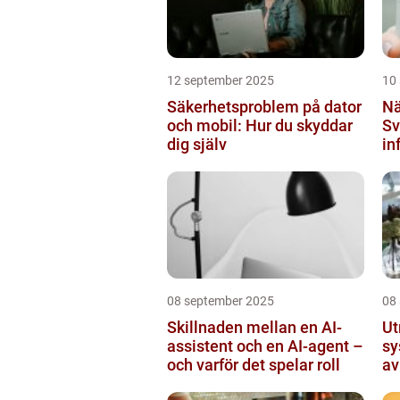
12 september 2025
10
Säkerhetsproblem på dator
Nä
och mobil: Hur du skyddar
Sv
dig själv
in
mi
08 september 2025
08
Skillnaden mellan en AI-
Ut
assistent och en AI-agent –
sy
och varför det spelar roll
av