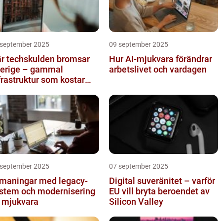
 september 2025
09 september 2025
r techskulden bromsar
Hur AI-mjukvara förändrar
erige – gammal
arbetslivet och vardagen
frastruktur som kostar
ljarder
 september 2025
07 september 2025
maningar med legacy-
Digital suveränitet – varför
stem och modernisering
EU vill bryta beroendet av
 mjukvara
Silicon Valley