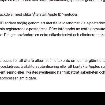
ackdelar med olika ”Återställ Apple ID”-metoder:
 ID endast möjlig genom att återställa lösenordet via e-postadre
sin registrerade e-postadress. Efter införandet av tvåfaktorsauten
re. Det ger användare en extra säkerhetsnivå och eliminerar ris
 process för att återfå åtkomst till ditt konto om du har glömt dit
e-postadress, tvåfaktorsautentisering eller att kontakta Apples 
utentisering eller Tvåstegsverifiering har förbättrat säkerheten 
gsprocessen smidigare.