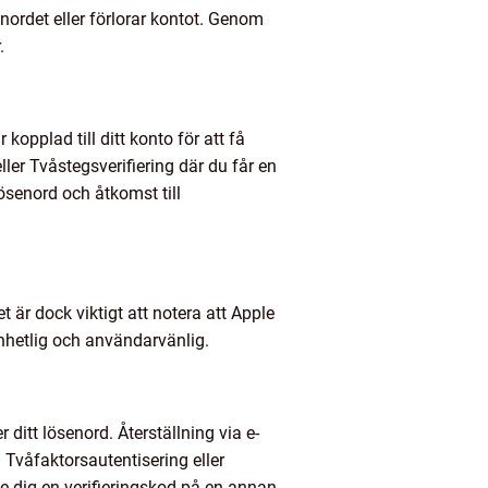
nordet eller förlorar kontot. Genom
.
kopplad till ditt konto för att få
ler Tvåstegsverifiering där du får en
lösenord och åtkomst till
 är dock viktigt att notera att Apple
nhetlig och användarvänlig.
r ditt lösenord. Återställning via e-
. Tvåfaktorsautentisering eller
e dig en verifieringskod på en annan