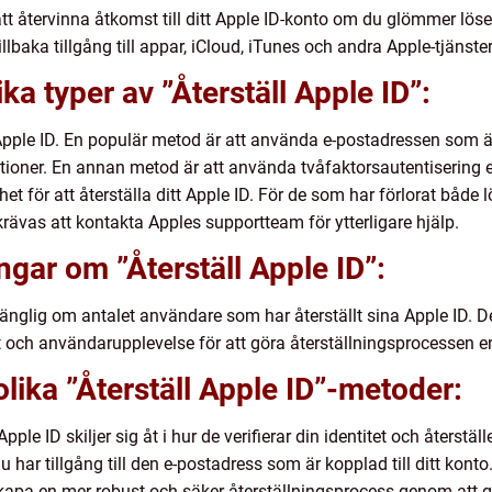
att återvinna åtkomst till ditt Apple ID-konto om du glömmer löse
tillbaka tillgång till appar, iCloud, iTunes och andra Apple-tjänster
ika typer av ”Återställ Apple ID”:
tt Apple ID. En populär metod är att använda e-postadressen som är 
tioner. En annan metod är att använda tvåfaktorsautentisering el
t för att återställa ditt Apple ID. För de som har förlorat både 
rävas att kontakta Apples supportteam för ytterligare hjälp.
ngar om ”Återställ Apple ID”:
gänglig om antalet användare som har återställt sina Apple ID. Det
 och användarupplevelse för att göra återställningsprocessen e
olika ”Återställ Apple ID”-metoder:
ple ID skiljer sig åt i hur de verifierar din identitet och återställe
u har tillgång till den e-postadress som är kopplad till ditt konto
skapa en mer robust och säker återställningsprocess genom att g