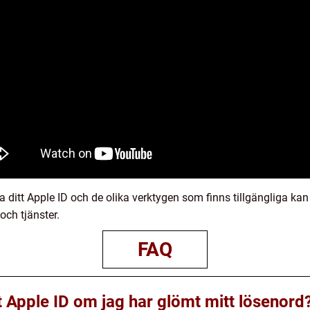
a ditt Apple ID och de olika verktygen som finns tillgängliga kan
ch tjänster.
FAQ
tt Apple ID om jag har glömt mitt lösenord