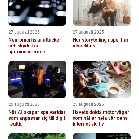
27 augusti 2025
27 augusti 2025
Neuromorfiska attacker
Hur storytelling i spel har
och skydd för
utvecklats
hjärninspirerade
datorsystem
26 augusti 2025
25 augusti 2025
När AI skapar spelvärldar
Havets dolda motorvägar
som anpassar sig till dig i
som håller hela världens
realtid
internet vid liv