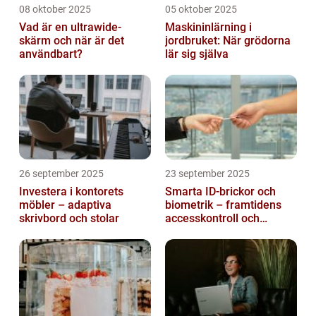
08 oktober 2025
05 oktober 2025
Vad är en ultrawide-
Maskininlärning i
skärm och när är det
jordbruket: När grödorna
användbart?
lär sig själva
26 september 2025
23 september 2025
Investera i kontorets
Smarta ID-brickor och
möbler – adaptiva
biometrik – framtidens
skrivbord och stolar
accesskontroll och
tidrapportering