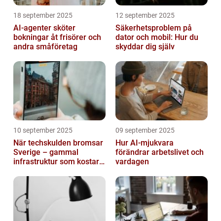
18 september 2025
12 september 2025
AI-agenter sköter
Säkerhetsproblem på
bokningar åt frisörer och
dator och mobil: Hur du
andra småföretag
skyddar dig själv
10 september 2025
09 september 2025
När techskulden bromsar
Hur AI-mjukvara
Sverige – gammal
förändrar arbetslivet och
infrastruktur som kostar
vardagen
miljarder