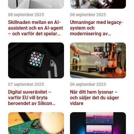
08 september 2025
08 september 2025
Skillnaden mellan en AI-
Utmaningar med legacy-
assistent och en AI-agent
system och
– och varför det spelar
modernisering av
roll
mjukvara
07 september 2025
06 september 2025
Digital suveränitet –
När ditt hem lyssnar –
varför EU vill bryta
och säljer det du säger
beroendet av Silicon
vidare
Valley