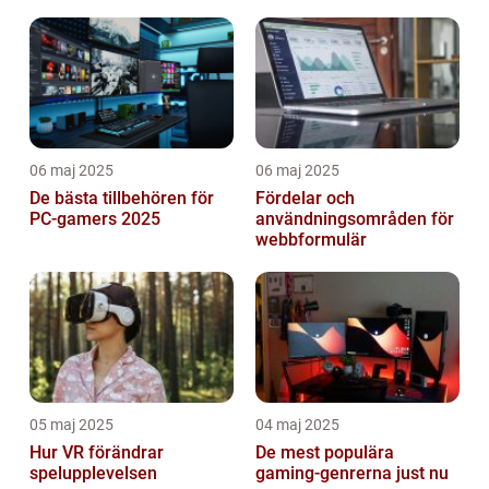
spännande möjligheter
06 maj 2025
06 maj 2025
De bästa tillbehören för
Fördelar och
PC-gamers 2025
användningsområden för
webbformulär
05 maj 2025
04 maj 2025
Hur VR förändrar
De mest populära
spelupplevelsen
gaming-genrerna just nu