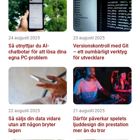
24 augusti 2025
23 augusti 2025
Så utnyttjar du AI-
Versionskontroll med Git
chatbotar för att lösa dina
– ett oumbärligt verktyg
egna PC-problem
för utvecklare
22 augusti 2025
21 augusti 2025
Så säljs din data vidare
Därför påverkar spelets
utan att någon bryter
ljuddesign din prestation
lagen
mer än du tror