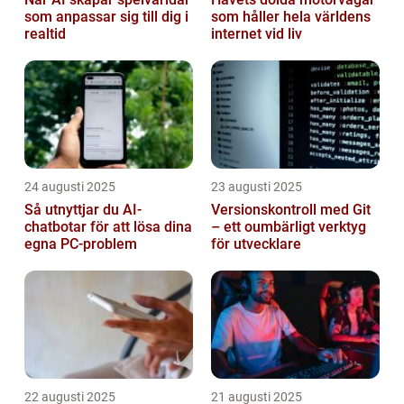
som anpassar sig till dig i
som håller hela världens
realtid
internet vid liv
24 augusti 2025
23 augusti 2025
Så utnyttjar du AI-
Versionskontroll med Git
chatbotar för att lösa dina
– ett oumbärligt verktyg
egna PC-problem
för utvecklare
22 augusti 2025
21 augusti 2025