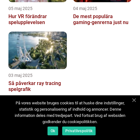
05 maj 2025
04 maj 2025
Hur VR förändrar
De mest populära
spelupplevelsen
gaming-genrerna just nu
03 maj 2025
Så påverkar ray tracing
spelgrafik
På vores website bruges cookies til at huske dine indstillinger,
statistik og personalisering af indhold og annoncer. Denne
information deles med tredjepart. Ved fortsat brug af websiden
godkender du cookiepolitikken.
Ok
Privatlivspolitik
Adress