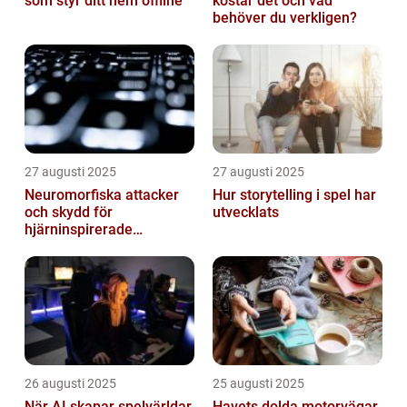
som styr ditt hem offline
kostar det och vad
behöver du verkligen?
27 augusti 2025
27 augusti 2025
Neuromorfiska attacker
Hur storytelling i spel har
och skydd för
utvecklats
hjärninspirerade
datorsystem
26 augusti 2025
25 augusti 2025
När AI skapar spelvärldar
Havets dolda motorvägar