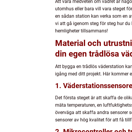
Att vara medveten om vädret är något
utomhus eller bara vill vara steget fö
en sådan station kan verka som en av
vi att gå igenom steg för steg hur d
hemligheter tillsammans!
Material och utrustn
din egen trådlösa vä
Att bygga en trådlös väderstation k
igång med ditt projekt. Här kommer e
1. Väderstationssensore
Det första steget är att skaffa de o
mäta temperaturen, en luftfuktighetss
överväga att skaffa andra sensorer s
sensorer av hög kvalitet för att få till
2. Mikrocontroller och 