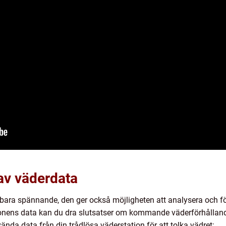
av väderdata
 bara spännande, den ger också möjligheten att analysera och för
onens data kan du dra slutsatser om kommande väderförhålland
ända data från din trådlösa väderstation för att tolka vädret: