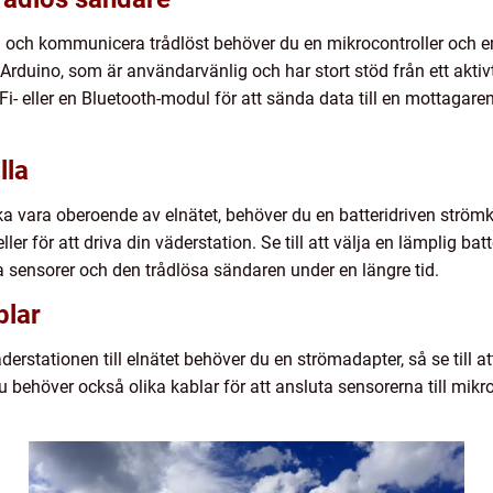
a och kommunicera trådlöst behöver du en mikrocontroller och en
r Arduino, som är användarvänlig och har stort stöd från ett ak
Fi- eller en Bluetooth-modul för att sända data till en mottagar
lla
ka vara oberoende av elnätet, behöver du en batteridriven strö
ler för att driva din väderstation. Se till att välja en lämplig ba
lla sensorer och den trådlösa sändaren under en längre tid.
blar
väderstationen till elnätet behöver du en strömadapter, så se til
Du behöver också olika kablar för att ansluta sensorerna till mikr