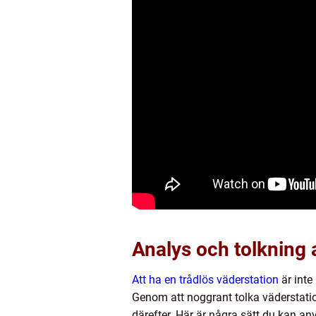
Analys och tolkning 
Att ha en trådlös väderstation
är inte
Genom att noggrant tolka väderstati
därefter. Här är några sätt du kan anv