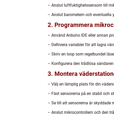
– Anslut luftfuktighetssensorn till mik
– Anslut barometern och eventuella yt
2. Programmera mikroco
– Använd Arduino IDE eller annan pro
– Definiera variabler för att lagra vä
– Skriv en loop som regelbundet läse
– Konfigurera den trådlösa sändaren 
3. Montera väderstatio
– Välj en lämplig plats för din väders
– Fäst sensorerna på en stabil och sta
– Se till att sensorerna är skyddade
– Anslut mikrocontrollern och den tråd