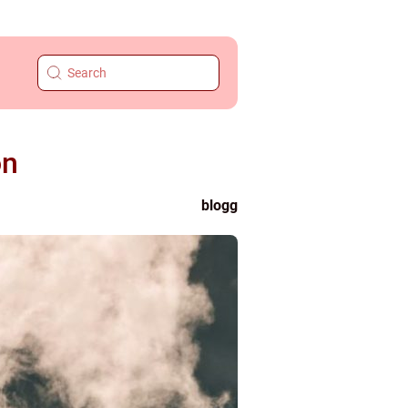
on
blogg