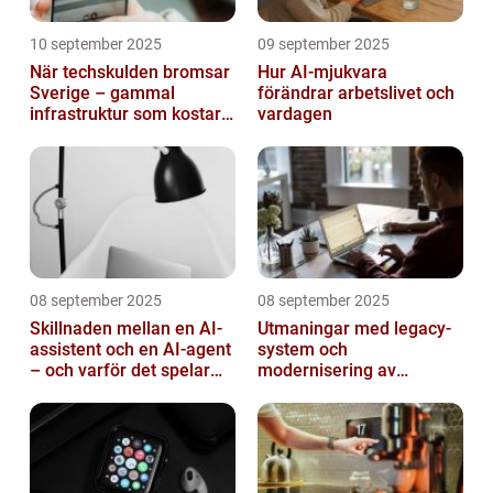
10 september 2025
09 september 2025
När techskulden bromsar
Hur AI-mjukvara
Sverige – gammal
förändrar arbetslivet och
infrastruktur som kostar
vardagen
miljarder
08 september 2025
08 september 2025
Skillnaden mellan en AI-
Utmaningar med legacy-
assistent och en AI-agent
system och
– och varför det spelar
modernisering av
roll
mjukvara