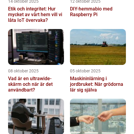
14 oktober 2025
12 oktober 2025
Etik och integritet: Hur
DIY-hemmabio med
mycket av vårt hem vill vi
Raspberry Pi
låta IoT övervaka?
08 oktober 2025
05 oktober 2025
Vad är en ultrawide-
Maskininlärning i
skärm och när är det
jordbruket: När grödorna
användbart?
lär sig själva