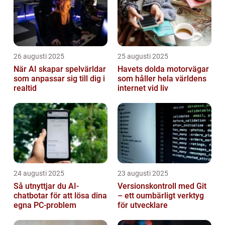
26 augusti 2025
25 augusti 2025
När AI skapar spelvärldar
Havets dolda motorvägar
som anpassar sig till dig i
som håller hela världens
realtid
internet vid liv
24 augusti 2025
23 augusti 2025
Så utnyttjar du AI-
Versionskontroll med Git
chatbotar för att lösa dina
– ett oumbärligt verktyg
egna PC-problem
för utvecklare