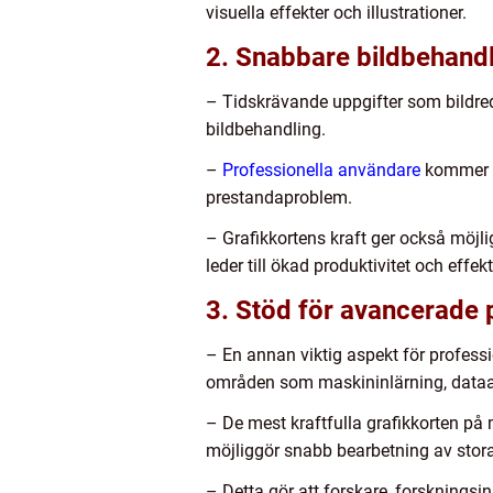
visuella effekter och illustrationer.
2. Snabbare bildbehand
– Tidskrävande uppgifter som bildred
bildbehandling.
–
Professionella användare
kommer at
prestandaproblem.
– Grafikkortens kraft ger också möjli
leder till ökad produktivitet och effekti
3. Stöd för avancerade p
– En annan viktig aspekt för profess
områden som maskininlärning, dataa
– De mest kraftfulla grafikkorten på
möjliggör snabb bearbetning av sto
– Detta gör att forskare, forskningsi