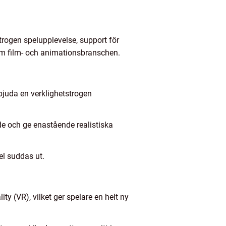
trogen spelupplevelse, support för
om film- och animationsbranschen.
bjuda en verklighetstrogen
de och ge enastående realistiska
pel suddas ut.
ty (VR), vilket ger spelare en helt ny