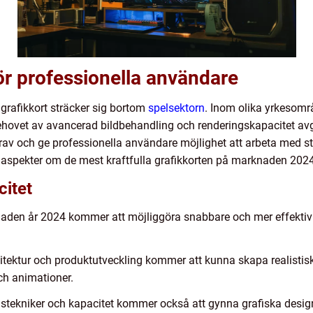
för professionella användare
 grafikkort sträcker sig bortom
spelsektorn
. Inom olika yrkesområ
behovet av avancerad bildbehandling och renderingskapacitet a
rav och ge professionella användare möjlighet att arbeta med
iga aspekter om de mest kraftfulla grafikkorten på marknaden 202
citet
knaden år 2024 kommer att möjliggöra snabbare och mer effekti
tektur och produktutveckling kommer att kunna skapa realistisk
ch animationer.
ngstekniker och kapacitet kommer också att gynna grafiska des