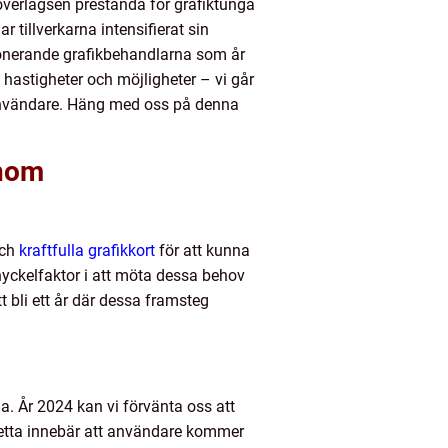
överlägsen prestanda för grafiktunga
 tillverkarna intensifierat sin
mponerande grafikbehandlarna som år
 hastigheter och möjligheter – vi går
nvändare. Häng med oss ​​på denna
inom
och
kraftfulla grafikkort
för att kunna
 nyckelfaktor i att möta dessa behov
t bli ett år där dessa framsteg
. År 2024 kan vi förvänta oss att
 Detta innebär att användare kommer