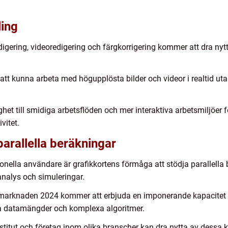
ling
igering, videoredigering och färgkorrigering kommer att dra nyt
t kunna arbeta med högupplösta bilder och videor i realtid utan
ghet till smidiga arbetsflöden och mer interaktiva arbetsmiljöer f
vitet.
arallella beräkningar
ionella användare är grafikkortens förmåga att stödja parallell
nalys och simuleringar.
 marknaden 2024 kommer att erbjuda en imponerande kapacitet för
ra datamängder och komplexa algoritmer.
nstitut och företag inom olika branscher kan dra nytta av dessa kr