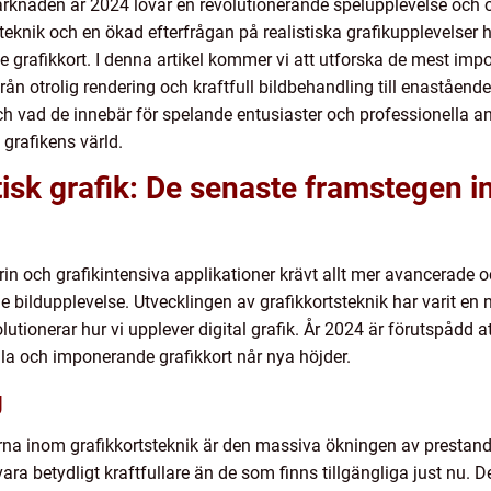
arknaden år 2024 lovar en revolutionerande spelupplevelse och 
knik och en ökad efterfrågan på realistiska grafikupplevelser har
ade grafikkort. I denna artikel kommer vi att utforska de mest i
n otrolig rendering och kraftfull bildbehandling till enastående
h vad de innebär för spelande entusiaster och professionella a
grafikens värld.
stisk grafik: De senaste framstegen 
rin och grafikintensiva applikationer krävt allt mer avancerade 
e bildupplevelse. Utvecklingen av grafikkortsteknik har varit en
tionerar hur vi upplever digital grafik. År 2024 är förutspådd at
lla och imponerande grafikkort når nya höjder.
g
rna inom grafikkortsteknik är den massiva ökningen av prestanda
a betydligt kraftfullare än de som finns tillgängliga just nu.