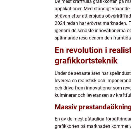
De mest kraftfulla grafikkorten på m
applikationer. Med ständigt växande te
strävan efter att erbjuda oöverträff
2024 redan har erövrat marknaden. Frå
igenom de senaste innovationerna oc
spännande resa genom den framtida 
En revolution i reali
grafikkortsteknik
Under de senaste åren har spelindust
leverera en realistisk och imponerand
och driva fram innovationer som revolu
kulminerar och leveransen av kraftfu
Massiv prestandaöknin
En av de mest påtagliga förbättringa
grafikkorten på marknaden kommer var