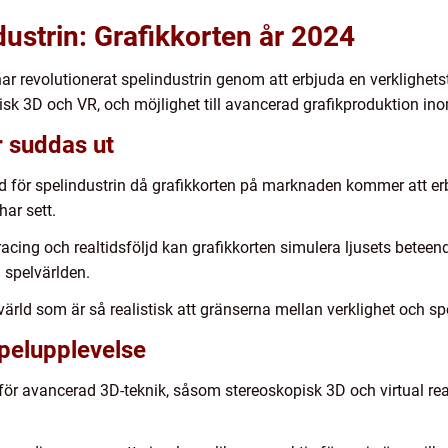
dustrin: Grafikkorten år 2024
r revolutionerat spelindustrin genom att erbjuda en verklighets
sk 3D och VR, och möjlighet till avancerad grafikproduktion in
r suddas ut
id för spelindustrin då grafikkorten på marknaden kommer att er
har sett.
cing och realtidsföljd kan grafikkorten simulera ljusets beteen
i spelvärlden.
l värld som är så realistisk att gränserna mellan verklighet och s
pelupplevelse
för avancerad 3D-teknik, såsom stereoskopisk 3D och virtual reali