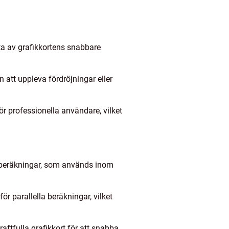
ta av grafikkortens snabbare
 att uppleva fördröjningar eller
ör professionella användare, vilket
a beräkningar, som används inom
 parallella beräkningar, vilket
aftfulla grafikkort för att snabba