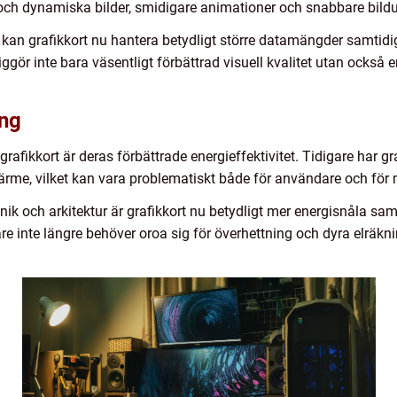
och dynamiska bilder, smidigare animationer och snabbare bild
kan grafikkort nu hantera betydligt större datamängder samtid
iggör inte bara väsentligt förbättrad visuell kvalitet utan också
ing
afikkort är deras förbättrade energieffektivitet. Tidigare har gra
me, vilket kan vara problematiskt både för användare och för m
k och arkitektur är grafikkort nu betydligt mer energisnåla samt
re inte längre behöver oroa sig för överhettning och dyra elräkn