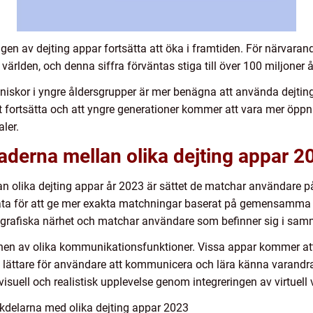
en av dejting appar fortsätta att öka i framtiden. För närvaran
världen, och denna siffra förväntas stiga till över 100 miljoner 
iskor i yngre åldersgrupper är mer benägna att använda dejtin
fortsätta och att yngre generationer kommer att vara mer öppna 
ler.
aderna mellan olika dejting appar 2
lan olika dejting appar år 2023 är sättet de matchar användare
ta för att ge mer exakta matchningar baserat på gemensamma i
eografiska närhet och matchar användare som befinner sig i sa
ionen av olika kommunikationsfunktioner. Vissa appar kommer att 
 lättare för användare att kommunicera och lära känna varandra 
suell och realistisk upplevelse genom integreringen av virtuell v
kdelarna med olika dejting appar 2023