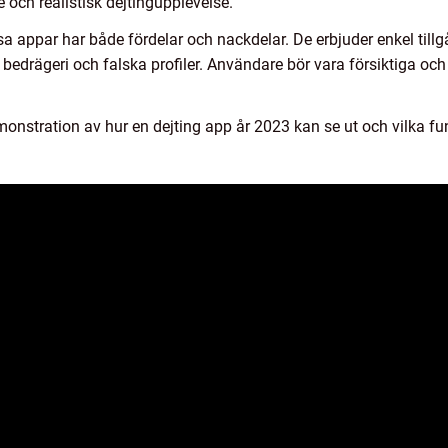
 och realistisk dejtingupplevelse.
a appar har både fördelar och nackdelar. De erbjuder enkel tillgång
r bedrägeri och falska profiler. Användare bör vara försiktiga oc
monstration av hur en dejting app år 2023 kan se ut och vilka fu