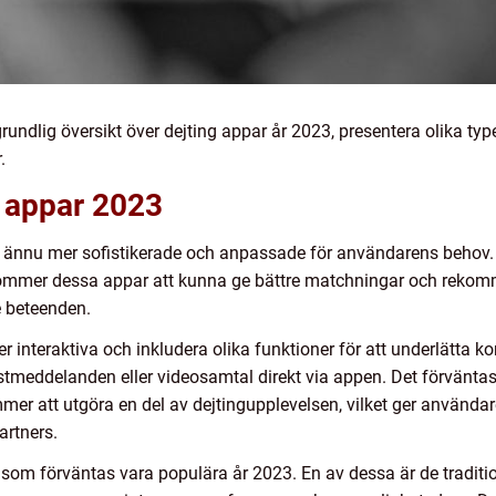
grundlig översikt över dejting appar år 2023, presentera olika typ
.
g appar 2023
ra ännu mer sofistikerade och anpassade för användarens beho
ns kommer dessa appar att kunna ge bättre matchningar och rekom
e beteenden.
 interaktiva och inkludera olika funktioner för att underlätta
östmeddelanden eller videosamtal direkt via appen. Det förväntas 
er att utgöra en del av dejtingupplevelsen, vilket ger användar
artners.
ar som förväntas vara populära år 2023. En av dessa är de tradi