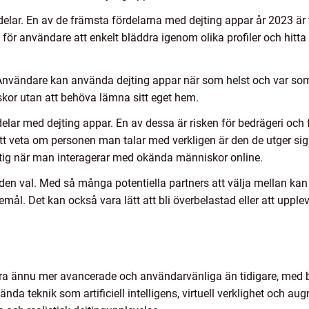
lar. En av de främsta fördelarna med dejting appar år 2023 är till
t för användare att enkelt bläddra igenom olika profiler och hi
nvändare kan använda dejting appar när som helst och var som hel
r utan att behöva lämna sitt eget hem.
elar med dejting appar. En av dessa är risken för bedrägeri och 
tt veta om personen man talar med verkligen är den de utger sig fö
ktig när man interagerar med okända människor online.
n val. Med så många potentiella partners att välja mellan kan 
mål. Det kan också vara lätt att bli överbelastad eller att upp
ra ännu mer avancerade och användarvänliga än tidigare, med 
ända teknik som artificiell intelligens, virtuell verklighet och 