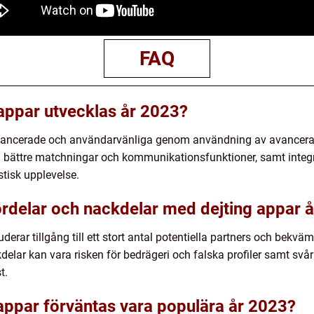
FAQ
 appar utvecklas år 2023?
avancerade och användarvänliga genom användning av avancerade 
a bättre matchningar och kommunikationsfunktioner, samt integre
stisk upplevelse.
fördelar och nackdelar med dejting appar 
derar tillgång till ett stort antal potentiella partners och bekv
delar kan vara risken för bedrägeri och falska profiler samt svå
t.
 appar förväntas vara populära år 2023?