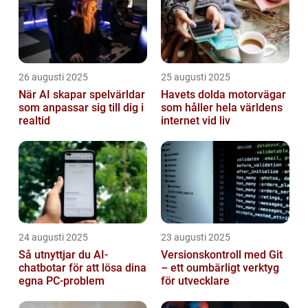
26 augusti 2025
25 augusti 2025
När AI skapar spelvärldar
Havets dolda motorvägar
som anpassar sig till dig i
som håller hela världens
realtid
internet vid liv
24 augusti 2025
23 augusti 2025
Så utnyttjar du AI-
Versionskontroll med Git
chatbotar för att lösa dina
– ett oumbärligt verktyg
egna PC-problem
för utvecklare