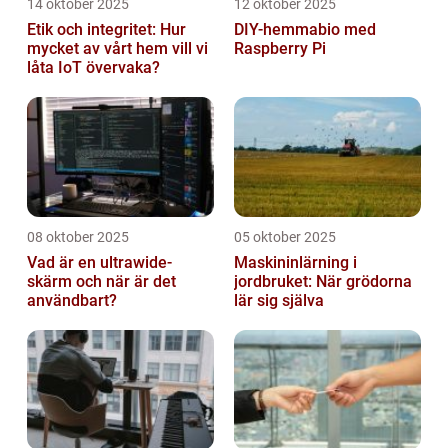
14 oktober 2025
12 oktober 2025
Etik och integritet: Hur
DIY-hemmabio med
mycket av vårt hem vill vi
Raspberry Pi
låta IoT övervaka?
08 oktober 2025
05 oktober 2025
Vad är en ultrawide-
Maskininlärning i
skärm och när är det
jordbruket: När grödorna
användbart?
lär sig själva