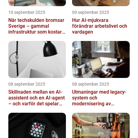
10 september 2025
09 september 2025
När techskulden bromsar
Hur AI-mjukvara
Sverige – gammal
förändrar arbetslivet och
infrastruktur som kostar
vardagen
miljarder
08 september 2025
08 september 2025
Skillnaden mellan en AI-
Utmaningar med legacy-
assistent och en AI-agent
system och
– och varför det spelar
modernisering av
roll
mjukvara