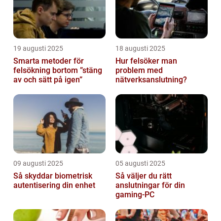
19 augusti 2025
18 augusti 2025
Smarta metoder för
Hur felsöker man
felsökning bortom ”stäng
problem med
av och sätt på igen”
nätverksanslutning?
09 augusti 2025
05 augusti 2025
Så skyddar biometrisk
Så väljer du rätt
autentisering din enhet
anslutningar för din
gaming-PC