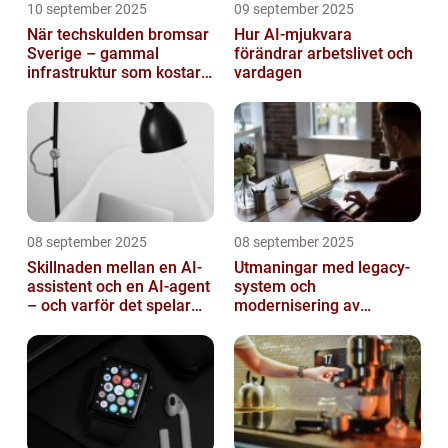
10 september 2025
09 september 2025
När techskulden bromsar
Hur AI-mjukvara
Sverige – gammal
förändrar arbetslivet och
infrastruktur som kostar
vardagen
miljarder
08 september 2025
08 september 2025
Skillnaden mellan en AI-
Utmaningar med legacy-
assistent och en AI-agent
system och
– och varför det spelar
modernisering av
roll
mjukvara