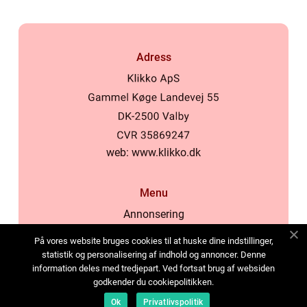
Adress
web:
www.klikko.dk
Menu
Annonsering
Om oss
På vores website bruges cookies til at huske dine indstillinger,
Cookies
statistik og personalisering af indhold og annoncer. Denne
information deles med tredjepart. Ved fortsat brug af websiden
Kontakta oss
godkender du cookiepolitikken.
Sitemap
Ok
Privatlivspolitik