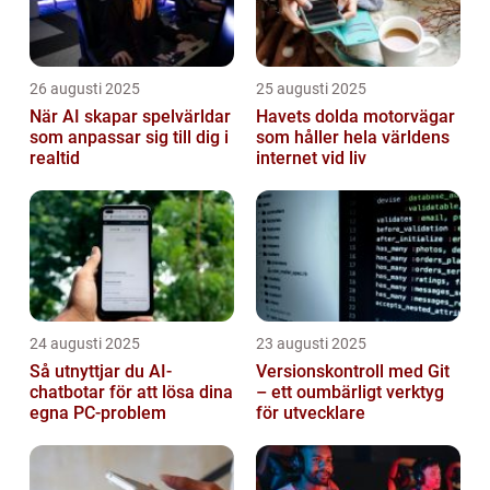
26 augusti 2025
25 augusti 2025
När AI skapar spelvärldar
Havets dolda motorvägar
som anpassar sig till dig i
som håller hela världens
realtid
internet vid liv
24 augusti 2025
23 augusti 2025
Så utnyttjar du AI-
Versionskontroll med Git
chatbotar för att lösa dina
– ett oumbärligt verktyg
egna PC-problem
för utvecklare