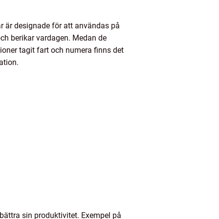
ar är designade för att användas på
 och berikar vardagen. Medan de
oner tagit fart och numera finns det
ation.
bättra sin produktivitet. Exempel på