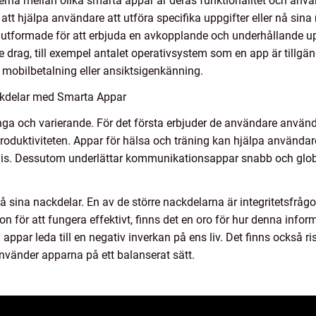
erna mellan olika smarta appar är deras funktionalitet och an
att hjälpa användare att utföra specifika uppgifter eller nå sina 
 utformade för att erbjuda en avkopplande och underhållande 
e drag, till exempel antalet operativsystem som en app är tillgä
l mobilbetalning eller ansiktsigenkänning.
ckdelar med Smarta Appar
a och varierande. För det första erbjuder de användare använd
roduktiviteten. Appar för hälsa och träning kan hjälpa användare 
vt vis. Dessutom underlättar kommunikationsappar snabb och glo
sina nackdelar. En av de större nackdelarna är integritetsfrågor
on för att fungera effektivt, finns det en oro för hur denna inf
par leda till en negativ inverkan på ens liv. Det finns också ri
nvänder apparna på ett balanserat sätt.