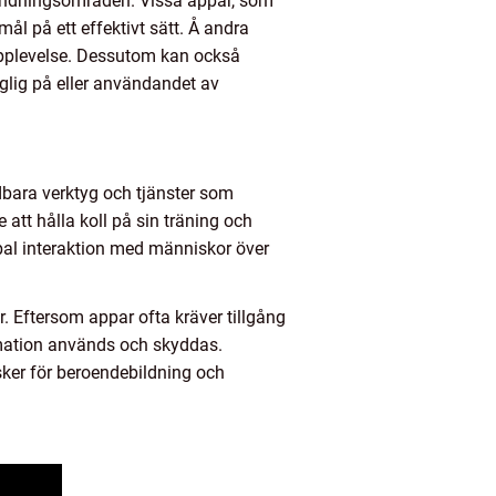
vändningsområden. Vissa appar, som
mål på ett effektivt sätt. Å andra
upplevelse. Dessutom kan också
nglig på eller användandet av
bara verktyg och tjänster som
att hålla koll på sin träning och
bal interaktion med människor över
. Eftersom appar ofta kräver tillgång
ormation används och skyddas.
sker för beroendebildning och