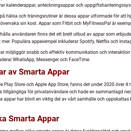
erar kalenderappar, anteckningsappar och uppgiftshanteringssy
på hälsa och träningsrutiner är dessa appar utformade för att h
ch övervaka sin kost. Appar som Fitbit och MyFitnessPal är exemp
hålla användaren finns det ett brett utbud av appar som erbjude
mer. Populära appexempel inkluderar Spotify, Netflix och Insta
r möjliggör snabb och effektiv kommunikation och interaktion
uderar WhatsApp, Messenger och FaceTime.
gar av Smarta Appar
gle Play Store och Apple App Store, fanns det under 2020 över 4 m
ts tillgängliga för privatanvändare och hade en sammanlagd n
rta appar har blivit en viktig del av vårt samhälle och uppskatta
ika Smarta Appar