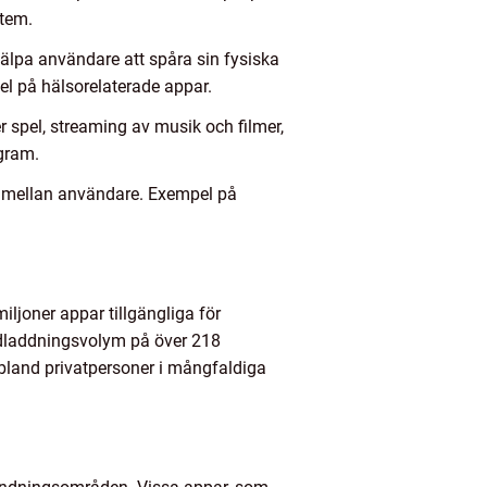
stem.
jälpa användare att spåra sin fysiska
el på hälsorelaterade appar.
r spel, streaming av musik och filmer,
gram.
 mellan användare. Exempel på
iljoner appar tillgängliga för
edladdningsvolym på över 218
s bland privatpersoner i mångfaldiga