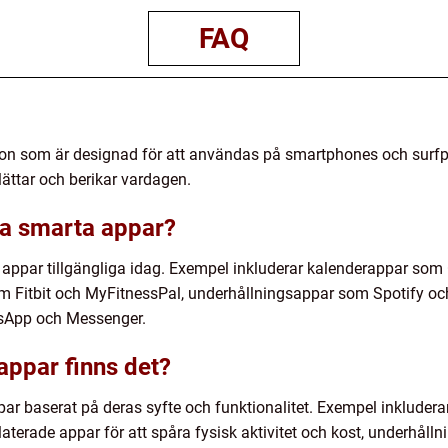
FAQ
on som är designad för att användas på smartphones och surfpl
lättar och berikar vardagen.
ra smarta appar?
appar tillgängliga idag. Exempel inkluderar kalenderappar som
m Fitbit och MyFitnessPal, underhållningsappar som Spotify och
App och Messenger.
appar finns det?
par baserat på deras syfte och funktionalitet. Exempel inkluderar
elaterade appar för att spåra fysisk aktivitet och kost, underhåll