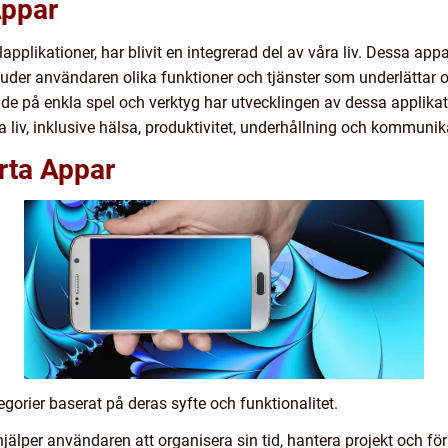
Appar
plikationer, har blivit en integrerad del av våra liv. Dessa app
uder användaren olika funktioner och tjänster som underlättar
e på enkla spel och verktyg har utvecklingen av dessa applikati
a liv, inklusive hälsa, produktivitet, underhållning och kommunik
rta Appar
egorier baserat på deras syfte och funktionalitet.
jälper användaren att organisera sin tid, hantera projekt och för