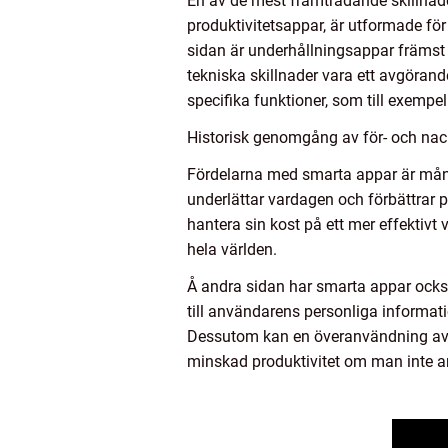
En av de mest framträdande skillnad
produktivitetsappar, är utformade för 
sidan är underhållningsappar främst
tekniska skillnader vara ett avgörand
specifika funktioner, som till exempe
Historisk genomgång av för- och na
Fördelarna med smarta appar är mång
underlättar vardagen och förbättrar p
hantera sin kost på ett mer effekti
hela världen.
Å andra sidan har smarta appar också 
till användarens personliga informati
Dessutom kan en överanvändning av ap
minskad produktivitet om man inte a