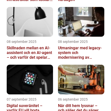
miljarder
08 september 2025
08 september 2025
Skillnaden mellan en AI-
Utmaningar med legacy-
assistent och en AI-agent
system och
– och varför det spelar
modernisering av
roll
mjukvara
07 september 2025
06 september 2025
Digital suveränitet –
När ditt hem lyssnar –
varför EU vill bryta
och säljer det du säger