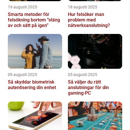
19 augusti 2025
18 augusti 2025
Smarta metoder för
Hur felsöker man
felsökning bortom ”stäng
problem med
av och sätt på igen”
nätverksanslutning?
09 augusti 2025
05 augusti 2025
Så skyddar biometrisk
Så väljer du rätt
autentisering din enhet
anslutningar för din
gaming-PC