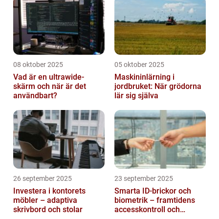
08 oktober 2025
05 oktober 2025
Vad är en ultrawide-
Maskininlärning i
skärm och när är det
jordbruket: När grödorna
användbart?
lär sig själva
26 september 2025
23 september 2025
Investera i kontorets
Smarta ID-brickor och
möbler – adaptiva
biometrik – framtidens
skrivbord och stolar
accesskontroll och
tidrapportering