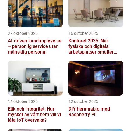
obegränsad...
27 oktober 2025
16 oktober 2025
AI-driven kundupplevelse
Kontoret 2035: När
– personlig service utan
fysiska och digitala
mänsklig personal
arbetsplatser smälter
samman
14 oktober 2025
12 oktober 2025
Etik och integritet: Hur
DIY-hemmabio med
mycket av vårt hem vill vi
Raspberry Pi
låta IoT övervaka?