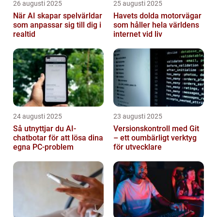
26 augusti 2025
25 augusti 2025
När AI skapar spelvärldar
Havets dolda motorvägar
som anpassar sig till dig i
som håller hela världens
realtid
internet vid liv
24 augusti 2025
23 augusti 2025
Så utnyttjar du AI-
Versionskontroll med Git
chatbotar för att lösa dina
– ett oumbärligt verktyg
egna PC-problem
för utvecklare