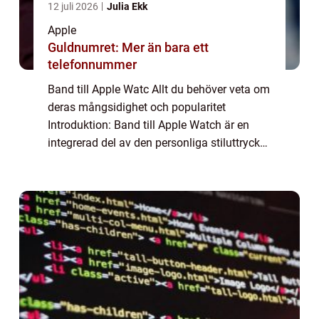
12 juli 2026
Julia Ekk
Apple
Guldnumret: Mer än bara ett
telefonnummer
Band till Apple Watc Allt du behöver veta om
deras mångsidighet och popularitet
Introduktion: Band till Apple Watch är en
integrerad del av den personliga stiluttrycket
och funktionaliteten för Apple Watches.
Dessa band erbjuder användarna
obegränsad...