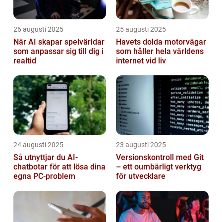
26 augusti 2025
25 augusti 2025
När AI skapar spelvärldar
Havets dolda motorvägar
som anpassar sig till dig i
som håller hela världens
realtid
internet vid liv
24 augusti 2025
23 augusti 2025
Så utnyttjar du AI-
Versionskontroll med Git
chatbotar för att lösa dina
– ett oumbärligt verktyg
egna PC-problem
för utvecklare