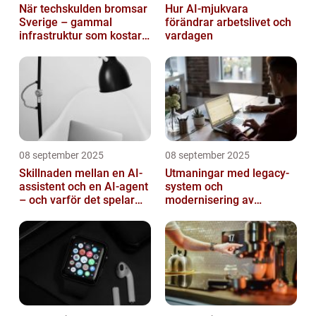
När techskulden bromsar
Hur AI-mjukvara
Sverige – gammal
förändrar arbetslivet och
infrastruktur som kostar
vardagen
miljarder
08 september 2025
08 september 2025
Skillnaden mellan en AI-
Utmaningar med legacy-
assistent och en AI-agent
system och
– och varför det spelar
modernisering av
roll
mjukvara