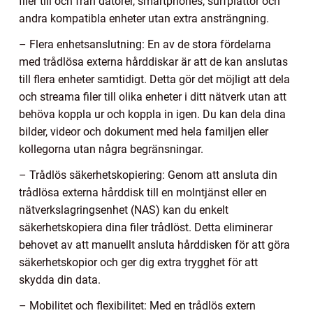
filer till och från datorer, smartphones, surfplattor och
andra kompatibla enheter utan extra ansträngning.
– Flera enhetsanslutning: En av de stora fördelarna
med trådlösa externa hårddiskar är att de kan anslutas
till flera enheter samtidigt. Detta gör det möjligt att dela
och streama filer till olika enheter i ditt nätverk utan att
behöva koppla ur och koppla in igen. Du kan dela dina
bilder, videor och dokument med hela familjen eller
kollegorna utan några begränsningar.
– Trådlös säkerhetskopiering: Genom att ansluta din
trådlösa externa hårddisk till en molntjänst eller en
nätverkslagringsenhet (NAS) kan du enkelt
säkerhetskopiera dina filer trådlöst. Detta eliminerar
behovet av att manuellt ansluta hårddisken för att göra
säkerhetskopior och ger dig extra trygghet för att
skydda din data.
– Mobilitet och flexibilitet: Med en trådlös extern