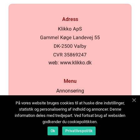
Adress
web:
www.klikko.dk
Menu
Annonsering
Om oss
På vores website bruges cookies til at huske dine indstillinger,
Cookies
statistik og personalisering af indhold og annoncer. Denne
information deles med tredjepart. Ved fortsat brug af websiden
Kontakta oss
godkender du cookiepolitikken.
Sitemap
Ok
Privatlivspolitik