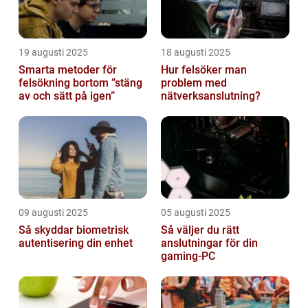
19 augusti 2025
18 augusti 2025
Smarta metoder för
Hur felsöker man
felsökning bortom ”stäng
problem med
av och sätt på igen”
nätverksanslutning?
09 augusti 2025
05 augusti 2025
Så skyddar biometrisk
Så väljer du rätt
autentisering din enhet
anslutningar för din
gaming-PC