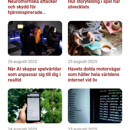
Neuromorfiska attacker
Hur storytelling i spel har
och skydd för
utvecklats
hjärninspirerade
datorsystem
26 augusti 2025
25 augusti 2025
När AI skapar spelvärldar
Havets dolda motorvägar
som anpassar sig till dig i
som håller hela världens
realtid
internet vid liv
24 augusti 2025
23 augusti 2025