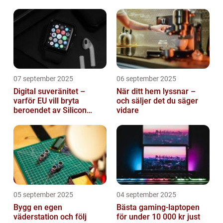
roll
mjukvara
07 september 2025
06 september 2025
Digital suveränitet –
När ditt hem lyssnar –
varför EU vill bryta
och säljer det du säger
beroendet av Silicon
vidare
Valley
05 september 2025
04 september 2025
Bygg en egen
Bästa gaming-laptopen
väderstation och följ
för under 10 000 kr just