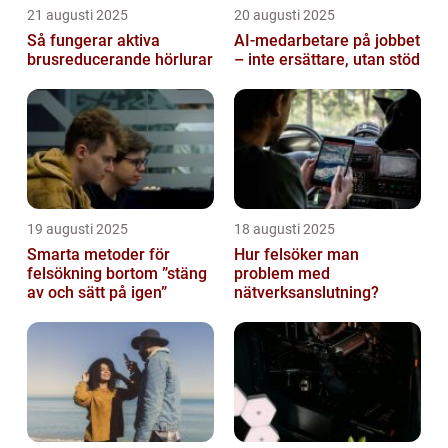
21 augusti 2025
20 augusti 2025
Så fungerar aktiva
AI‑medarbetare på jobbet
brusreducerande hörlurar
– inte ersättare, utan stöd
19 augusti 2025
18 augusti 2025
Smarta metoder för
Hur felsöker man
felsökning bortom ”stäng
problem med
av och sätt på igen”
nätverksanslutning?