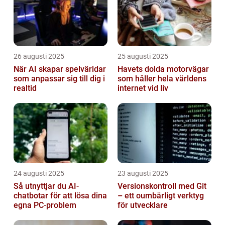
26 augusti 2025
25 augusti 2025
När AI skapar spelvärldar
Havets dolda motorvägar
som anpassar sig till dig i
som håller hela världens
realtid
internet vid liv
24 augusti 2025
23 augusti 2025
Så utnyttjar du AI-
Versionskontroll med Git
chatbotar för att lösa dina
– ett oumbärligt verktyg
egna PC-problem
för utvecklare