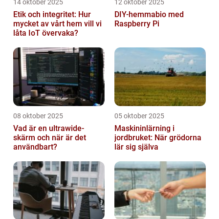
14 oktober 2025
12 oktober 2025
Etik och integritet: Hur
DIY-hemmabio med
mycket av vårt hem vill vi
Raspberry Pi
låta IoT övervaka?
08 oktober 2025
05 oktober 2025
Vad är en ultrawide-
Maskininlärning i
skärm och när är det
jordbruket: När grödorna
användbart?
lär sig själva