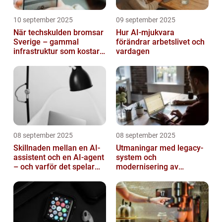
10 september 2025
09 september 2025
När techskulden bromsar
Hur AI-mjukvara
Sverige – gammal
förändrar arbetslivet och
infrastruktur som kostar
vardagen
miljarder
08 september 2025
08 september 2025
Skillnaden mellan en AI-
Utmaningar med legacy-
assistent och en AI-agent
system och
– och varför det spelar
modernisering av
roll
mjukvara