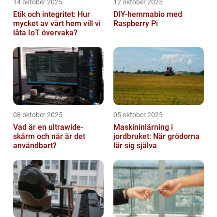
14 oktober 2025
12 oktober 2025
Etik och integritet: Hur
DIY-hemmabio med
mycket av vårt hem vill vi
Raspberry Pi
låta IoT övervaka?
08 oktober 2025
05 oktober 2025
Vad är en ultrawide-
Maskininlärning i
skärm och när är det
jordbruket: När grödorna
användbart?
lär sig själva