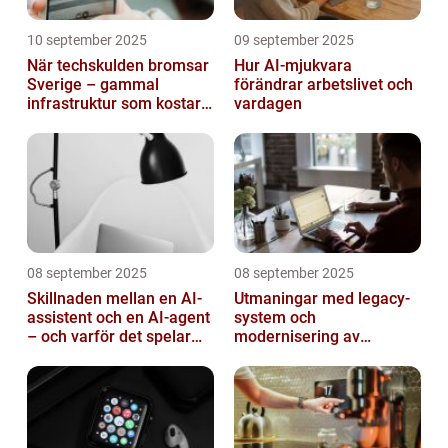
10 september 2025
09 september 2025
När techskulden bromsar
Hur AI-mjukvara
Sverige – gammal
förändrar arbetslivet och
infrastruktur som kostar
vardagen
miljarder
08 september 2025
08 september 2025
Skillnaden mellan en AI-
Utmaningar med legacy-
assistent och en AI-agent
system och
– och varför det spelar
modernisering av
roll
mjukvara