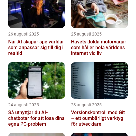
26 augusti 2025
25 augusti 2025
När AI skapar spelvärldar
Havets dolda motorvägar
som anpassar sig till dig i
som håller hela världens
realtid
internet vid liv
24 augusti 2025
23 augusti 2025
Så utnyttjar du AI-
Versionskontroll med Git
chatbotar för att lösa dina
– ett oumbärligt verktyg
egna PC-problem
för utvecklare