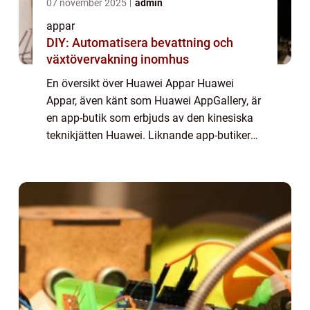
07 november 2025
admin
appar
DIY: Automatisera bevattning och
växtövervakning inomhus
En översikt över Huawei Appar Huawei
Appar, även känt som Huawei AppGallery, är
en app-butik som erbjuds av den kinesiska
teknikjätten Huawei. Liknande app-butiker
som Google Play Store och Apple App Store,
erbjuder den ett brett utbud av applikation...