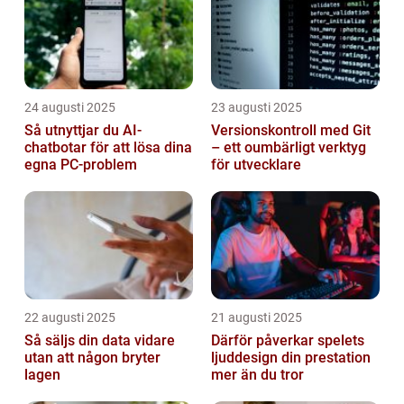
24 augusti 2025
23 augusti 2025
Så utnyttjar du AI-
Versionskontroll med Git
chatbotar för att lösa dina
– ett oumbärligt verktyg
egna PC-problem
för utvecklare
22 augusti 2025
21 augusti 2025
Så säljs din data vidare
Därför påverkar spelets
utan att någon bryter
ljuddesign din prestation
lagen
mer än du tror