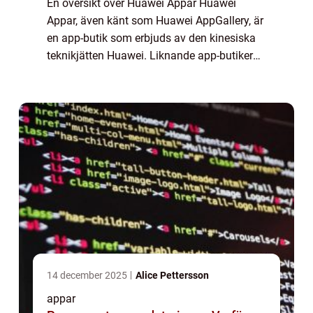
En översikt över Huawei Appar Huawei
Appar, även känt som Huawei AppGallery, är
en app-butik som erbjuds av den kinesiska
teknikjätten Huawei. Liknande app-butiker
som Google Play Store och Apple App Store,
erbjuder den ett brett utbud av applikation...
14 december 2025
Alice Pettersson
appar