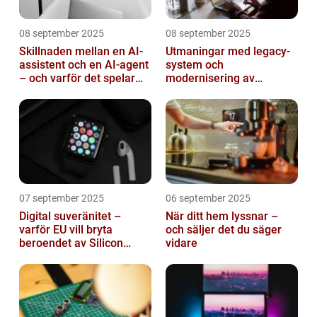
08 september 2025
08 september 2025
Skillnaden mellan en AI-
Utmaningar med legacy-
assistent och en AI-agent
system och
– och varför det spelar
modernisering av
roll
mjukvara
07 september 2025
06 september 2025
Digital suveränitet –
När ditt hem lyssnar –
varför EU vill bryta
och säljer det du säger
beroendet av Silicon
vidare
Valley