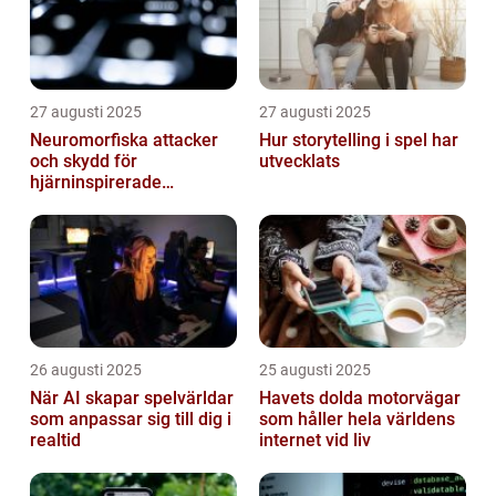
27 augusti 2025
27 augusti 2025
Neuromorfiska attacker
Hur storytelling i spel har
och skydd för
utvecklats
hjärninspirerade
datorsystem
26 augusti 2025
25 augusti 2025
När AI skapar spelvärldar
Havets dolda motorvägar
som anpassar sig till dig i
som håller hela världens
realtid
internet vid liv