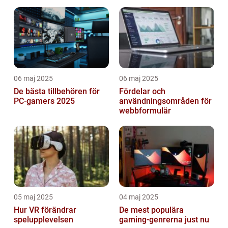
spännande möjligheter
06 maj 2025
06 maj 2025
De bästa tillbehören för
Fördelar och
PC-gamers 2025
användningsområden för
webbformulär
05 maj 2025
04 maj 2025
Hur VR förändrar
De mest populära
spelupplevelsen
gaming-genrerna just nu