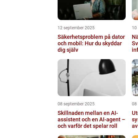
12 september 2025
10
Säkerhetsproblem på dator
Nä
och mobil: Hur du skyddar
Sv
dig själv
in
mi
08 september 2025
08
Skillnaden mellan en AI-
Ut
assistent och en AI-agent –
sy
och varför det spelar roll
av