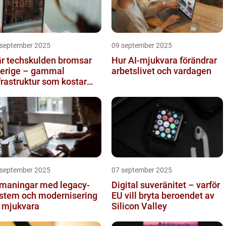
 september 2025
09 september 2025
r techskulden bromsar
Hur AI-mjukvara förändrar
erige – gammal
arbetslivet och vardagen
frastruktur som kostar
ljarder
 september 2025
07 september 2025
maningar med legacy-
Digital suveränitet – varför
stem och modernisering
EU vill bryta beroendet av
 mjukvara
Silicon Valley