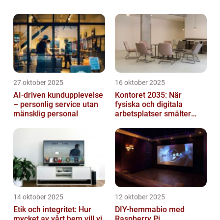
Den här artikeln kommer att guida dig
genom process...
27 oktober 2025
16 oktober 2025
AI-driven kundupplevelse
Kontoret 2035: När
– personlig service utan
fysiska och digitala
mänsklig personal
arbetsplatser smälter
samman
14 oktober 2025
12 oktober 2025
Etik och integritet: Hur
DIY-hemmabio med
mycket av vårt hem vill vi
Raspberry Pi