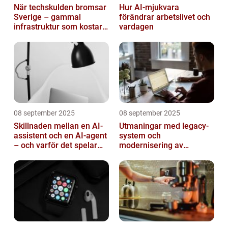
När techskulden bromsar
Hur AI-mjukvara
Sverige – gammal
förändrar arbetslivet och
infrastruktur som kostar
vardagen
miljarder
08 september 2025
08 september 2025
Skillnaden mellan en AI-
Utmaningar med legacy-
assistent och en AI-agent
system och
– och varför det spelar
modernisering av
roll
mjukvara