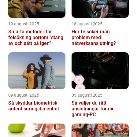
19 augusti 2025
18 augusti 2025
Smarta metoder för
Hur felsöker man
felsökning bortom ”stäng
problem med
av och sätt på igen”
nätverksanslutning?
09 augusti 2025
05 augusti 2025
Så skyddar biometrisk
Så väljer du rätt
autentisering din enhet
anslutningar för din
gaming-PC