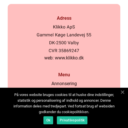
Adress
web:
www.klikko.dk
Menu
Annonsering
Om oss
På vores website bruges cookies til at huske dine indstillinger,
Cookies
statistik og personalisering af indhold og annoncer. Denne
information deles med tredjepart. Ved fortsat brug af websiden
Kontakta oss
godkender du cookiepolitikken.
Sitemap
Ok
Privatlivspolitik