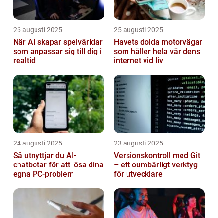
26 augusti 2025
25 augusti 2025
När AI skapar spelvärldar
Havets dolda motorvägar
som anpassar sig till dig i
som håller hela världens
realtid
internet vid liv
24 augusti 2025
23 augusti 2025
Så utnyttjar du AI-
Versionskontroll med Git
chatbotar för att lösa dina
– ett oumbärligt verktyg
egna PC-problem
för utvecklare