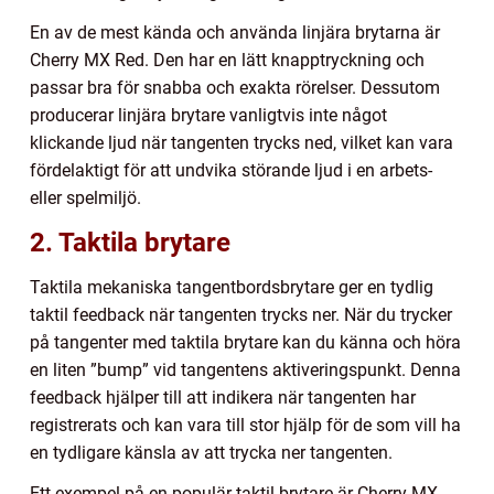
En av de mest kända och använda linjära brytarna är
Cherry MX Red. Den har en lätt knapptryckning och
passar bra för snabba och exakta rörelser. Dessutom
producerar linjära brytare vanligtvis inte något
klickande ljud när tangenten trycks ned, vilket kan vara
fördelaktigt för att undvika störande ljud i en arbets-
eller spelmiljö.
2. Taktila brytare
Taktila mekaniska tangentbordsbrytare ger en tydlig
taktil feedback när tangenten trycks ner. När du trycker
på tangenter med taktila brytare kan du känna och höra
en liten ”bump” vid tangentens aktiveringspunkt. Denna
feedback hjälper till att indikera när tangenten har
registrerats och kan vara till stor hjälp för de som vill ha
en tydligare känsla av att trycka ner tangenten.
Ett exempel på en populär taktil brytare är Cherry MX