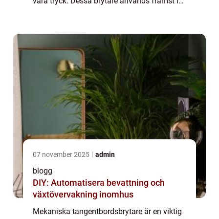
våra tryck. Dessa brytare används främst i
professionella tangentbord och har bl...
07 november 2025
admin
blogg
DIY: Automatisera bevattning och
växtövervakning inomhus
Mekaniska tangentbordsbrytare är en viktig