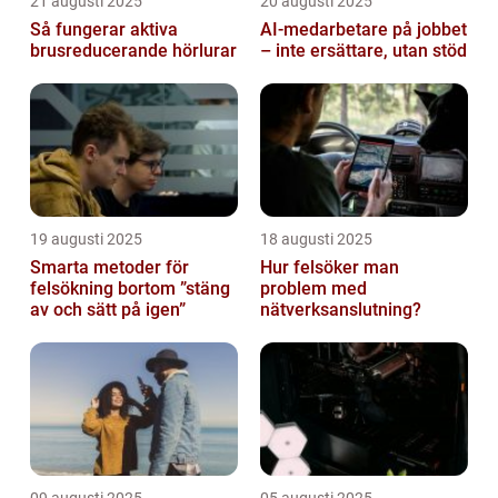
21 augusti 2025
20 augusti 2025
Så fungerar aktiva
AI‑medarbetare på jobbet
brusreducerande hörlurar
– inte ersättare, utan stöd
19 augusti 2025
18 augusti 2025
Smarta metoder för
Hur felsöker man
felsökning bortom ”stäng
problem med
av och sätt på igen”
nätverksanslutning?
09 augusti 2025
05 augusti 2025