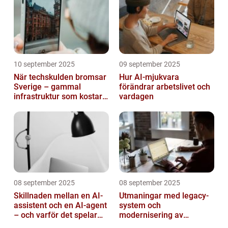
10 september 2025
09 september 2025
När techskulden bromsar
Hur AI-mjukvara
Sverige – gammal
förändrar arbetslivet och
infrastruktur som kostar
vardagen
miljarder
08 september 2025
08 september 2025
Skillnaden mellan en AI-
Utmaningar med legacy-
assistent och en AI-agent
system och
– och varför det spelar
modernisering av
roll
mjukvara