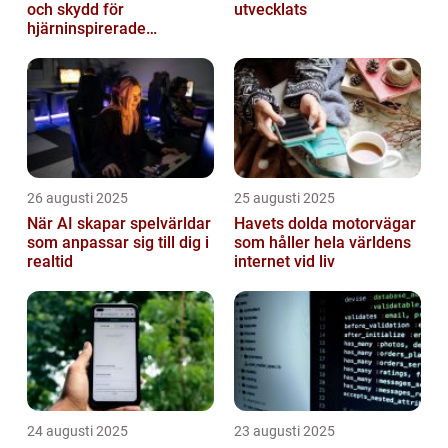
och skydd för
utvecklats
hjärninspirerade
datorsystem
26 augusti 2025
25 augusti 2025
När AI skapar spelvärldar
Havets dolda motorvägar
som anpassar sig till dig i
som håller hela världens
realtid
internet vid liv
24 augusti 2025
23 augusti 2025