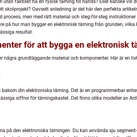
utan faktiskt ha en fysisk tärning till hands? Eller kanske vill 
 ett skolprojekt? Oavsett anledning är det här den perfekta artikel
process, men med rätt material och steg-för-steg instruktioner ä
mare på hur man bygger en elektronisk tärning från grunden, vil
ssiga resultat.
nter för att bygga en elektronisk t
r några grundläggande material och komponenter. Här är en list
r
n bakom din elektroniska tärning. Det är en programmerbar enhe
ässiga siffror för tärningskastet. Det finns olika modeller av Ard
orna på den elektroniska tärningen. Du kan använda sju segment-