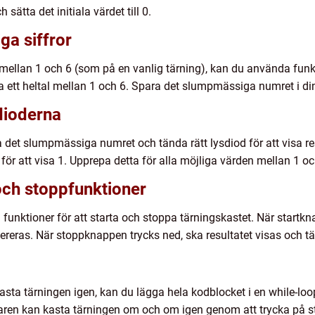
h sätta det initiala värdet till 0.
a siffror
ellan 1 och 6 (som på en vanlig tärning), kan du använda funkt
a ett heltal mellan 1 och 6. Spara det slumpmässiga numret i din ’
sdioderna
det slumpmässiga numret och tända rätt lysdiod för att visa resu
d för att visa 1. Upprepa detta för alla möjliga värden mellan 1 oc
och stoppfunktioner
unktioner för att starta och stoppa tärningskastet. När startkn
reras. När stoppknappen trycks ned, ska resultatet visas och tä
asta tärningen igen, kan du lägga hela kodblocket i en while-loop 
daren kan kasta tärningen om och om igen genom att trycka på 