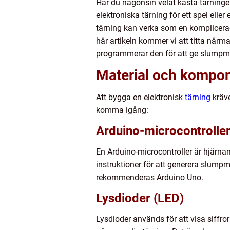
Har du någonsin velat kasta tärningen 
elektroniska tärning för ett spel eller
tärning kan verka som en komplicerad 
här artikeln kommer vi att titta när
programmerar den för att ge slumpmä
Material och kompone
Att bygga en elektronisk
tärning
kräve
komma igång:
Arduino-microcontrolle
En Arduino-microcontroller är hjärna
instruktioner för att generera slumpm
rekommenderas Arduino Uno.
Lysdioder (LED)
Lysdioder används för att visa siffr