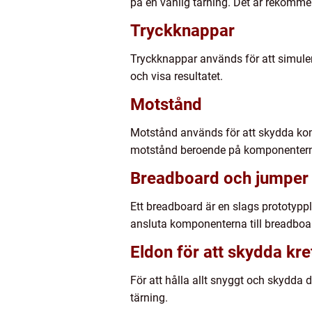
på en vanlig tärning. Det är rekommend
Tryckknappar
Tryckknappar används för att simulera
och visa resultatet.
Motstånd
Motstånd används för att skydda kom
motstånd beroende på komponenterna
Breadboard och jumper 
Ett breadboard är en slags prototypp
ansluta komponenterna till breadboar
Eldon för att skydda kr
För att hålla allt snyggt och skydda 
tärning.