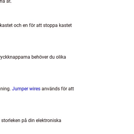
na åt.
kastet och en för att stoppa kastet
Tryckknapparna behöver du olika
dning.
Jumper wires
används för att
 storleken på din elektroniska