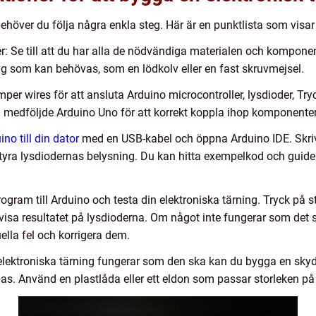
behöver du följa några enkla steg. Här är en punktlista som visar
: Se till att du har alla de nödvändiga materialen och komponen
tyg som kan behövas, som en lödkolv eller en fast skruvmejsel.
er wires för att ansluta Arduino microcontroller, lysdioder, Tr
 medföljde Arduino Uno för att korrekt koppla ihop komponente
no till din dator
med en USB-kabel och öppna Arduino IDE. Skri
yra lysdiodernas belysning. Du kan hitta exempelkod och guider
ogram till Arduino och testa din elektroniska tärning. Tryck på s
visa resultatet på lysdioderna. Om något inte fungerar som det 
ella fel och korrigera dem.
lektroniska tärning fungerar som den ska kan du bygga en skydda
. Använd en plastlåda eller ett eldon som passar storleken på 