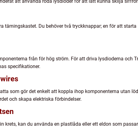
erat att använda röda lysdioder för att lätt kunna skilja siffror
 tärningskastet. Du behöver två tryckknappar; en för att starta 
ponenterna från för hög ström. För att driva lysdioderna och 
s specifikationer.
wires
latta som gör det enkelt att koppla ihop komponenterna utan lö
det och skapa elektriska förbindelser.
etsen
din krets, kan du använda en plastlåda eller ett eldon som passar