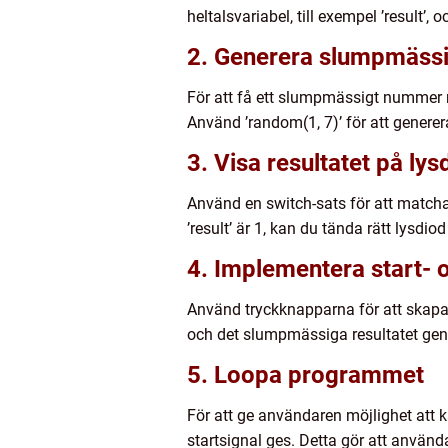
heltalsvariabel, till exempel ’result’, oc
2. Generera slumpmässig
För att få ett slumpmässigt nummer m
Använd ’random(1, 7)’ för att generer
3. Visa resultatet på ly
Använd en switch-sats för att matcha 
’result’ är 1, kan du tända rätt lysdio
4. Implementera start- 
Använd tryckknapparna för att skapa f
och det slumpmässiga resultatet gene
5. Loopa programmet
För att ge användaren möjlighet att k
startsignal ges. Detta gör att använ