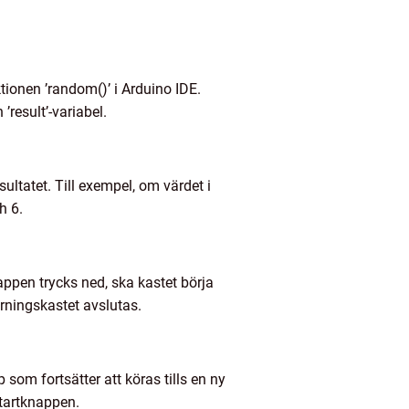
ionen ’random()’ i Arduino IDE.
result’-variabel.
ltatet. Till exempel, om värdet i
h 6.
appen trycks ned, ska kastet börja
rningskastet avslutas.
som fortsätter att köras tills en ny
startknappen.