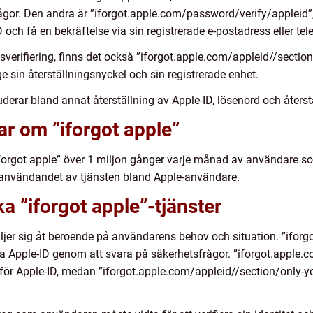
gor. Den andra är ”iforgot.apple.com/password/verify/appleid”, 
 och få en bekräftelse via sin registrerade e-postadress eller t
verifiering, finns det också ”iforgot.apple.com/appleid//secti
e sin återställningsnyckel och sin registrerade enhet.
uderar bland annat återställning av Apple-ID, lösenord och återstä
ar om ”iforgot apple”
”iforgot apple” över 1 miljon gånger varje månad av användare s
h användandet av tjänsten bland Apple-användare.
ka ”iforgot apple”-tjänster
kiljer sig åt beroende på användarens behov och situation. ”ifor
lla Apple-ID genom att svara på säkerhetsfrågor. ”iforgot.apple
 för Apple-ID, medan ”iforgot.apple.com/appleid//section/only-y