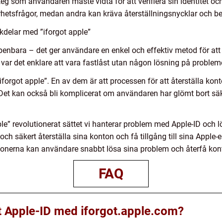
teg som användaren måste vidta för att verifiera sin identitet och
hetsfrågor, medan andra kan kräva återställningsnycklar och bek
kdelar med ”iforgot apple”
enbara – det ger användare en enkel och effektiv metod för att 
re var det enklare att vara fastlåst utan någon lösning på problem
forgot apple”. En av dem är att processen för att återställa kon
Det kan också bli komplicerat om användaren har glömt bort säker
e” revolutionerat sättet vi hanterar problem med Apple-ID och lö
ch säkert återställa sina konton och få tillgång till sina Apple-
ktionerna kan användare snabbt lösa sina problem och återfå kont
FAQ
itt Apple-ID med iforgot.apple.com?