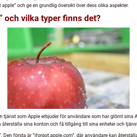
t apple” och ge en grundlig översikt över dess olika aspekter.
” och vilka typer finns det?
en tjänst som Apple erbjuder för användare som har glömt sina A
rställa sina konton och få tillgång till sina enheter och tjänst
e”. Den första är ”iforgot.apple.com”, där användare kan återstäl