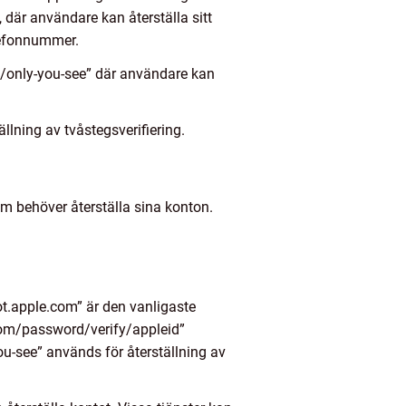
där användare kan återställa sitt
elefonnummer.
on/only-you-see” där användare kan
llning av tvåstegsverifiering.
om behöver återställa sina konton.
got.apple.com” är den vanligaste
.com/password/verify/appleid”
ou-see” används för återställning av