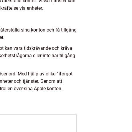
 återställa kontot. Vissa tjänster kan
räftelse via enheter.
återställa sina konton och få tillgång
et.
tot kan vara tidskrävande och kräva
hetsfrågorna eller inte har tillgång
senord. Med hjälp av olika ”iforgot
enheter och tjänster. Genom att
rollen över sina Apple-konton.