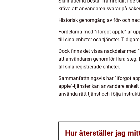
Skillnaderna består framförallt i de s
kräva att användaren svarar på säker
Historisk genomgång av för- och nac
Fördelarna med ”iforgot apple” är upp
till sina enheter och tjänster. Tidiga
Dock finns det vissa nackdelar med ”i
att användaren genomför flera steg. 
till sina registrerade enheter.
Sammanfattningsvis har ”iforgot appl
apple”-tjänster kan användare enkelt o
använda rätt tjänst och följa instru
Hur återställer jag m