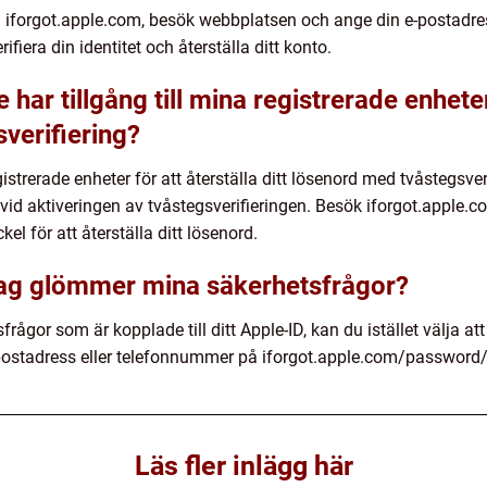
med iforgot.apple.com, besök webbplatsen och ange din e-postad
ifiera din identitet och återställa ditt konto.
har tillgång till mina registrerade enheter 
verifiering?
egistrerade enheter för att återställa ditt lösenord med tvåstegsv
 vid aktiveringen av tvåstegsverifieringen. Besök iforgot.apple.
el för att återställa ditt lösenord.
jag glömmer mina säkerhetsfrågor?
ågor som är kopplade till ditt Apple-ID, kan du istället välja att
e-postadress eller telefonnummer på iforgot.apple.com/password/
Läs fler inlägg här