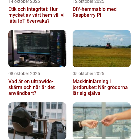
14 oktober 2025
12 oktober 2025
Etik och integritet: Hur
DIY-hemmabio med
mycket av vårt hem vill vi
Raspberry Pi
låta IoT övervaka?
08 oktober 2025
05 oktober 2025
Vad är en ultrawide-
Maskininlärning i
skärm och när är det
jordbruket: När grödorna
användbart?
lär sig själva