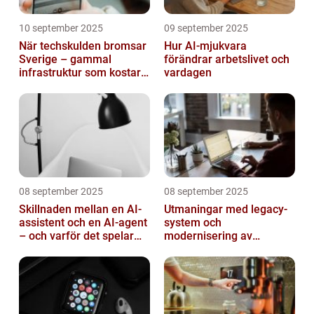
10 september 2025
09 september 2025
När techskulden bromsar
Hur AI-mjukvara
Sverige – gammal
förändrar arbetslivet och
infrastruktur som kostar
vardagen
miljarder
08 september 2025
08 september 2025
Skillnaden mellan en AI-
Utmaningar med legacy-
assistent och en AI-agent
system och
– och varför det spelar
modernisering av
roll
mjukvara