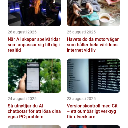
26 augusti 2025
25 augusti 2025
När AI skapar spelvärldar
Havets dolda motorvägar
som anpassar sig till dig i
som håller hela världens
realtid
internet vid liv
24 augusti 2025
23 augusti 2025
Så utnyttjar du AI-
Versionskontroll med Git
chatbotar för att lösa dina
– ett oumbärligt verktyg
egna PC-problem
för utvecklare