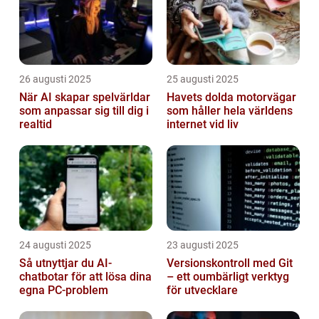
26 augusti 2025
25 augusti 2025
När AI skapar spelvärldar
Havets dolda motorvägar
som anpassar sig till dig i
som håller hela världens
realtid
internet vid liv
24 augusti 2025
23 augusti 2025
Så utnyttjar du AI-
Versionskontroll med Git
chatbotar för att lösa dina
– ett oumbärligt verktyg
egna PC-problem
för utvecklare