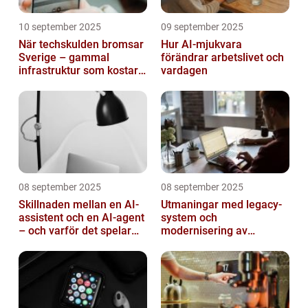
10 september 2025
09 september 2025
När techskulden bromsar
Hur AI-mjukvara
Sverige – gammal
förändrar arbetslivet och
infrastruktur som kostar
vardagen
miljarder
08 september 2025
08 september 2025
Skillnaden mellan en AI-
Utmaningar med legacy-
assistent och en AI-agent
system och
– och varför det spelar
modernisering av
roll
mjukvara