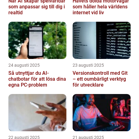
När AI skapar spelvärldar
Havets dolda motorvägar
som anpassar sig till dig i
som håller hela världens
realtid
internet vid liv
24 augusti 2025
23 augusti 2025
Så utnyttjar du AI-
Versionskontroll med Git
chatbotar för att lösa dina
– ett oumbärligt verktyg
egna PC-problem
för utvecklare
22 augusti 2025
21 augusti 2025