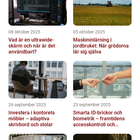
08 oktober 2025
05 oktober 2025
Vad är en ultrawide-
Maskininlärning i
skärm och när är det
jordbruket: När grödorna
användbart?
lär sig själva
26 september 2025
23 september 2025
Investera i kontorets
Smarta ID-brickor och
möbler – adaptiva
biometrik – framtidens
skrivbord och stolar
accesskontroll och
tidrapportering