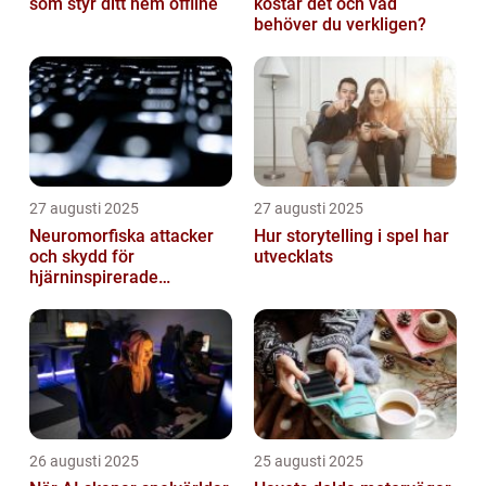
som styr ditt hem offline
kostar det och vad
behöver du verkligen?
27 augusti 2025
27 augusti 2025
Neuromorfiska attacker
Hur storytelling i spel har
och skydd för
utvecklats
hjärninspirerade
datorsystem
26 augusti 2025
25 augusti 2025