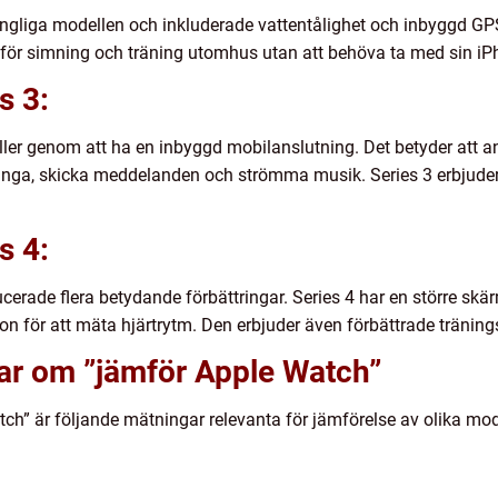
ngliga modellen och inkluderade vattentålighet och inbyggd GPS.
ör simning och träning utomhus utan att behöva ta med sin iP
s 3:
odeller genom att ha en inbyggd mobilanslutning. Det betyder at
t ringa, skicka meddelanden och strömma musik. Series 3 erbjud
s 4:
oducerade flera betydande förbättringar. Series 4 har en större s
n för att mäta hjärtrytm. Den erbjuder även förbättrade träning
gar om ”jämför Apple Watch”
atch” är följande mätningar relevanta för jämförelse av olika mod