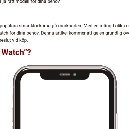
älja rätt modell för dina behov
t populära smartklockorna på marknaden. Med en mängd olika mo
Watch för dina behov. Denna artikel kommer att ge en grundlig öv
beslut vid köp.
e Watch”?