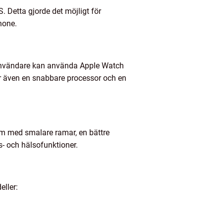
 Detta gjorde det möjligt för
hone.
t användare kan använda Apple Watch
er även en snabbare processor och en
kärm med smalare ramar, en bättre
s- och hälsofunktioner.
eller: