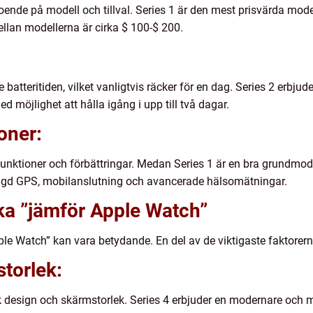
oende på modell och tillval. Series 1 är den mest prisvärda mode
llan modellerna är cirka $ 100-$ 200.
batteritiden, vilket vanligtvis räcker för en dag. Series 2 erbjude
med möjlighet att hålla igång i upp till två dagar.
ioner:
unktioner och förbättringar. Medan Series 1 är en bra grundmode
yggd GPS, mobilanslutning och avancerade hälsomätningar.
ika ”jämför Apple Watch”
le Watch” kan vara betydande. En del av de viktigaste faktorern
torlek:
 design och skärmstorlek. Series 4 erbjuder en modernare och m