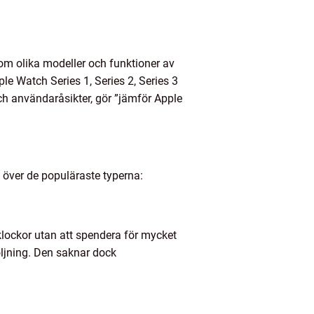
om olika modeller och funktioner av
le Watch Series 1, Series 2, Series 3
och användaråsikter, gör ”jämför Apple
t över de populäraste typerna:
 klockor utan att spendera för mycket
öljning. Den saknar dock