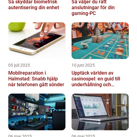
Så skyddar biometrisk
Så väljer du rätt
autentisering din enhet
anslutningar för din
gaming-PC
05 juli 2025
10 juni 2025
Mobilreparation i
Upptäck världen av
Halmstad: Snabb hjälp
casinospel: en guid till
när telefonen gått sönder
underhållning och
spännande möjligheter
06 maj 2025
06 maj 2025