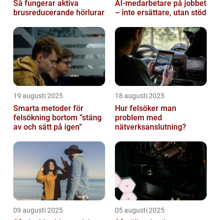
Så fungerar aktiva
AI‑medarbetare på jobbet
brusreducerande hörlurar
– inte ersättare, utan stöd
19 augusti 2025
18 augusti 2025
Smarta metoder för
Hur felsöker man
felsökning bortom ”stäng
problem med
av och sätt på igen”
nätverksanslutning?
09 augusti 2025
05 augusti 2025