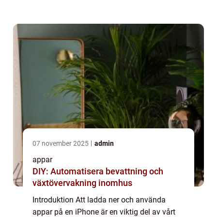
ladda ner appar som de önskar. I den här
artikeln kommer vi att utforska och
analysera f...
07 november 2025
admin
appar
DIY: Automatisera bevattning och
växtövervakning inomhus
Introduktion Att ladda ner och använda
appar på en iPhone är en viktig del av vårt