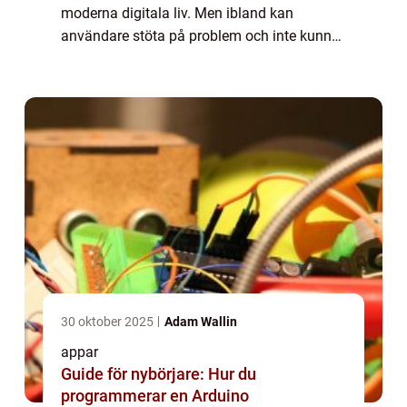
moderna digitala liv. Men ibland kan
användare stöta på problem och inte kunna
ladda ner appar som de önskar. I den här
artikeln kommer vi att utforska och
analysera f...
30 oktober 2025
Adam Wallin
appar
Guide för nybörjare: Hur du
programmerar en Arduino