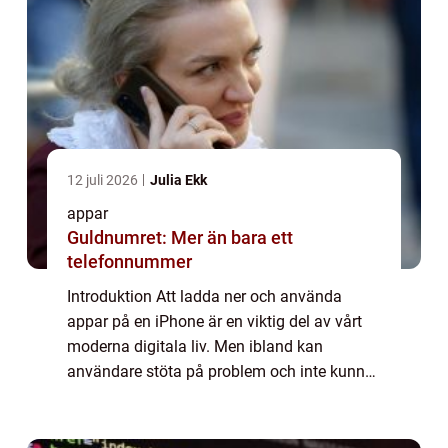
12 juli 2026
Julia Ekk
appar
Guldnumret: Mer än bara ett
telefonnummer
Introduktion Att ladda ner och använda
appar på en iPhone är en viktig del av vårt
moderna digitala liv. Men ibland kan
användare stöta på problem och inte kunna
ladda ner appar som de önskar. I den här
artikeln kommer vi att utforska och
analysera f...