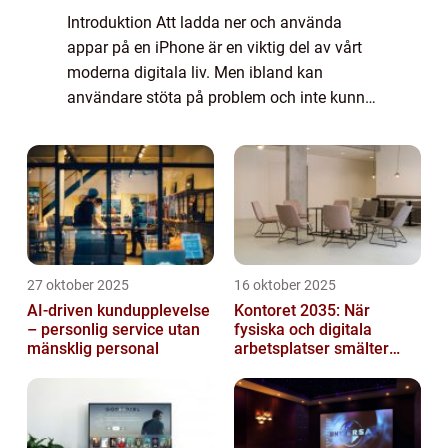
Introduktion Att ladda ner och använda
appar på en iPhone är en viktig del av vårt
moderna digitala liv. Men ibland kan
användare stöta på problem och inte kunna
ladda ner appar som de önskar. I den här
artikeln kommer vi att utforska och
analysera f...
27 oktober 2025
16 oktober 2025
AI-driven kundupplevelse
Kontoret 2035: När
– personlig service utan
fysiska och digitala
mänsklig personal
arbetsplatser smälter
samman