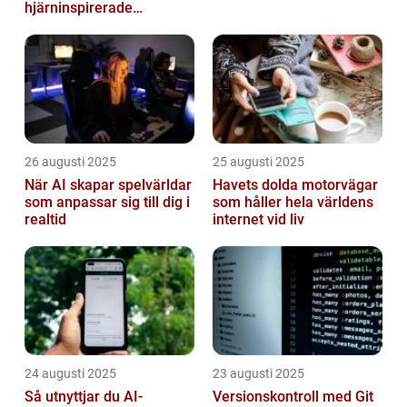
hjärninspirerade
datorsystem
26 augusti 2025
25 augusti 2025
När AI skapar spelvärldar
Havets dolda motorvägar
som anpassar sig till dig i
som håller hela världens
realtid
internet vid liv
24 augusti 2025
23 augusti 2025
Så utnyttjar du AI-
Versionskontroll med Git