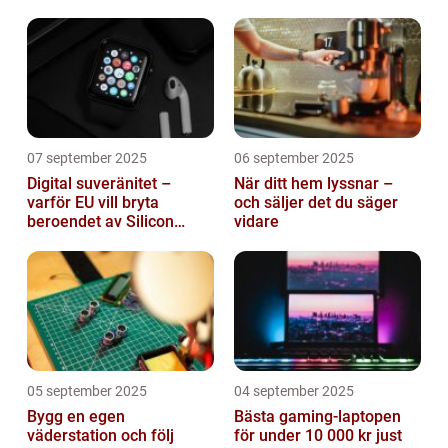
roll
mjukvara
07 september 2025
06 september 2025
Digital suveränitet –
När ditt hem lyssnar –
varför EU vill bryta
och säljer det du säger
beroendet av Silicon
vidare
Valley
05 september 2025
04 september 2025
Bygg en egen
Bästa gaming-laptopen
väderstation och följ
för under 10 000 kr just