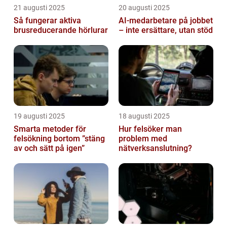
21 augusti 2025
20 augusti 2025
Så fungerar aktiva
AI‑medarbetare på jobbet
brusreducerande hörlurar
– inte ersättare, utan stöd
19 augusti 2025
18 augusti 2025
Smarta metoder för
Hur felsöker man
felsökning bortom ”stäng
problem med
av och sätt på igen”
nätverksanslutning?