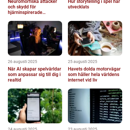
Neuromorfiska attacker
Hur storytelling i spel har
och skydd för
utvecklats
hjärninspirerade
datorsystem
26 augusti 2025
25 augusti 2025
När AI skapar spelvärldar
Havets dolda motorvägar
som anpassar sig till dig i
som håller hela världens
realtid
internet vid liv
24 augusti 2025
23 augusti 2025